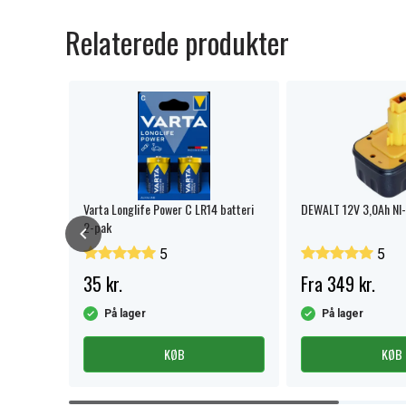
Relaterede produkter
(B)
Varta Longlife Power C LR14 batteri
DEWALT 12V 3,0Ah NI
2-pak
5
5
35 kr.
Fra 349 kr.
På lager
På lager
KØB
KØB
Item