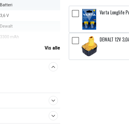
Batteri
Varta Longlife P
3,6 V
Dewalt
3300 mAh
DEWALT 12V 3,0
Vis alle
aberne