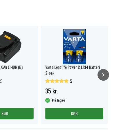
0Ah LI-ION (B)
Varta Longlife Power C LR14 batteri
DEWALT 1
2-pak
5
5
35 kr.
Fra 34
På lager
På la
KØB
KØB