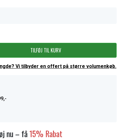
TILFØJ TIL KURV
ængde? Vi tilbyder en offert på større volumenkøb.
9,-
føj nu – få
15% Rabat