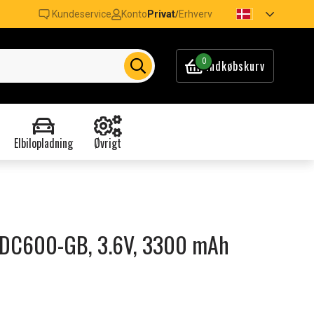
Kundeservice
Konto
Privat
Erhverv
/
0
Indkøbskurv
Elbilopladning
Øvrigt
lt DC600-GB, 3.6V, 3300 mAh