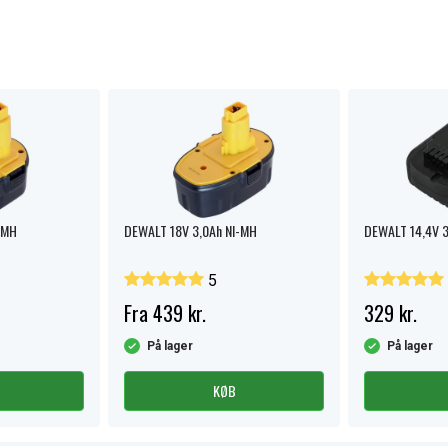
-MH
DEWALT 18V 3,0Ah NI-MH
DEWALT 14,4V 3,
5
Fra 439 kr.
329 kr.
På lager
På lager
KØB