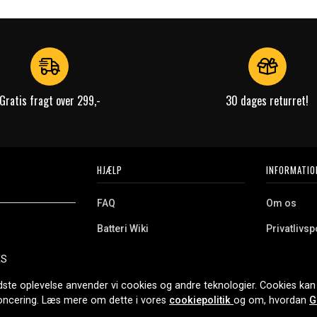
Gratis fragt over 299,-
30 dages returret!
HJÆLP
INFORMATIO
FAQ
Om os
Batteri Wiki
Privatlivspo
Retur
Købsvilkår
ES
e. Vi tilbyder et
Erhvervskunde
Cookies
oldning og meget
dste oplevelse anvender vi cookies og andre teknologier. Cookies kan 
r nethandel siden
noncering. Læs mere om dette i vores
cookiepolitik
og om, hvordan
G