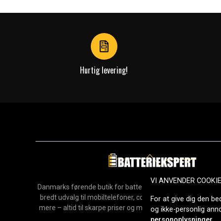
1
of
4
Hurtig levering!
VI ANVENDER COOKI
Danmarks førende butik for batterier, opladere og reservedel
bredt udvalg til mobiltelefoner, computere, værktøj, hush
For at give dig den be
mere – altid til skarpe priser og med hurtig levering. Sikke
og ikke-personlig an
2006.
personoplysninger
.