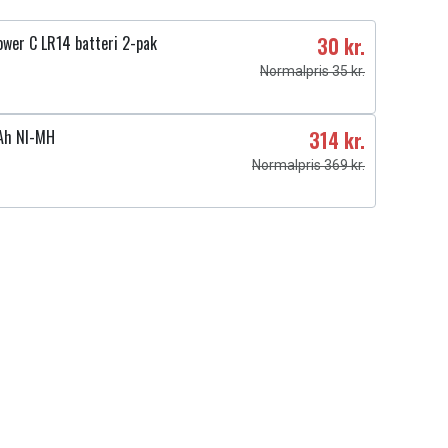
ower C LR14 batteri 2-pak
30 kr.
Normalpris 35 kr.
Ah NI-MH
314 kr.
Normalpris 369 kr.