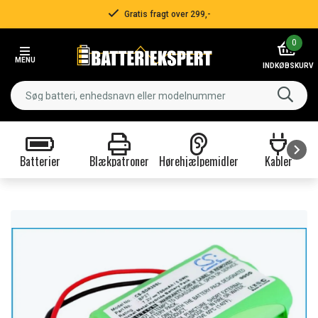
Gratis fragt over 299,-
Item
0
2
MENU
of
INDKØBSKURV
3
Batterier
Blækpatroner
Hørehjælpemidler
Kabler
Item
1
of
9