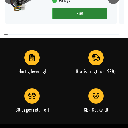
På lager
KØB
Item
1
of
3
Hurtig levering!
Gratis fragt over 299,-
30 dages returret!
CE - Godkendt