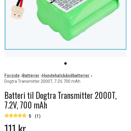
Item
item
1
0
of
Forside
Batterier
Hundehalsbåndbatterier
1
Dogtra Transmitter 2000T, 7.2V, 700 mAh
Batteri til Dogtra Transmitter 2000T,
7.2V, 700 mAh
5
(1)
111 kr.