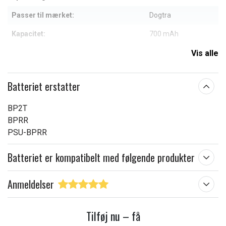
Passer til mærket:
Dogtra
Kapacitet:
700 mAh
Vis alle
Læs om betydningen af egenskaberne
Batteriet erstatter
BP2T
BPRR
PSU-BPRR
Batteriet er kompatibelt med følgende produkter
Anmeldelser
Tilføj nu – få