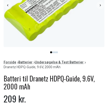
Item
item
item
item
item
1
0
1
2
3
of
Forside
Batterier
Undersøgelse & Test Batterier
4
Dranetz HDPQ-Guide, 9.6V, 2000 mAh
Batteri til Dranetz HDPQ-Guide, 9.6V,
2000 mAh
209 kr.