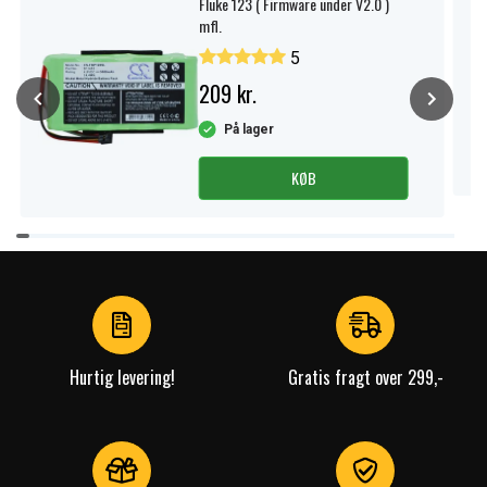
Fluke 123 ( Firmware under V2.0 )
mfl.
5
209 kr.
På lager
KØB
Item
1
of
4
Hurtig levering!
Gratis fragt over 299,-