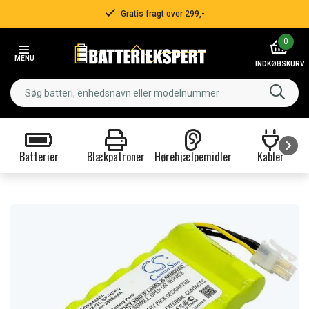
Gratis fragt over 299,-
Item
0
2
MENU
of
INDKØBSKURV
3
Batterier
Blækpatroner
Hørehjælpemidler
Kabler
Item
1
of
9