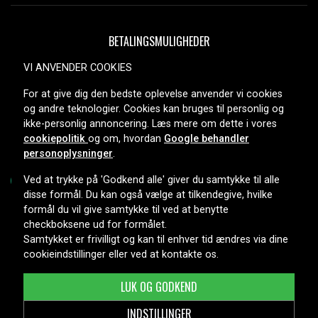
BETALINGSMULIGHEDER
VI ANVENDER COOKIES
For at give dig den bedste oplevelse anvender vi cookies
LEVERINGSMULIGHEDER
og andre teknologier. Cookies kan bruges til personlig og
ikke-personlig annoncering. Læs mere om dette i vores
cookiepolitik
og om, hvordan
Google behandler
personoplysninger
.
Ved at trykke på 'Godkend alle' giver du samtykke til alle
disse formål. Du kan også vælge at tilkendegive, hvilke
formål du vil give samtykke til ved at benytte
Copyright © 2026, Spares Nordic AB
checkboksene ud for formålet.
Samtykket er frivilligt og kan til enhver tid ændres via dine
cookieindstillinger eller ved at kontakte os.
LUK OG GODKEND
INDSTILLINGER