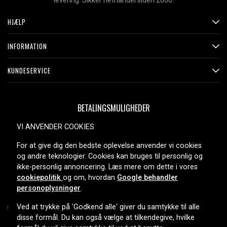
levering. Sikker nethandel siden 2006.
HJÆLP
INFORMATION
KUNDESERVICE
BETALINGSMULIGHEDER
VI ANVENDER COOKIES
For at give dig den bedste oplevelse anvender vi cookies
LEVERINGSMULIGHEDER
og andre teknologier. Cookies kan bruges til personlig og
ikke-personlig annoncering. Læs mere om dette i vores
cookiepolitik
og om, hvordan
Google behandler
personoplysninger
.
Ved at trykke på 'Godkend alle' giver du samtykke til alle
disse formål. Du kan også vælge at tilkendegive, hvilke