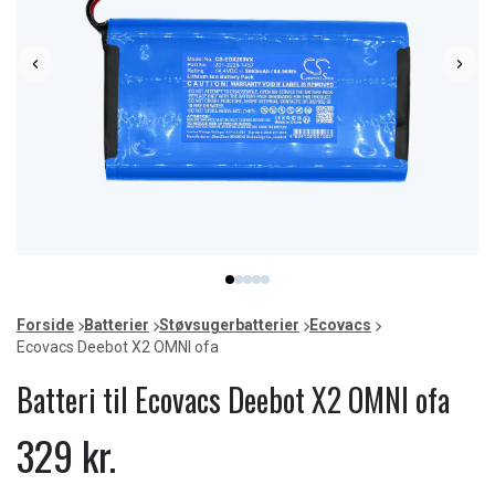
Item
item
item
item
item
item
1
0
1
2
3
4
of
Forside
Batterier
Støvsugerbatterier
Ecovacs
5
Ecovacs Deebot X2 OMNI ofa
Batteri til Ecovacs Deebot X2 OMNI ofa
329 kr.