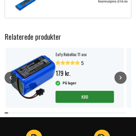
Normalpris 215 kr.
Relaterede produkter
Eufy RoboVac 11 osv
5
179 kr.
På lager
KØB
Item
1
of
4