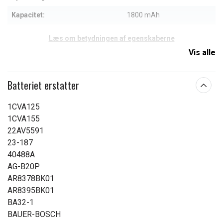
Kapacitet:
1800 mAh
Læs om betydningen af egenskaberne
Vis alle
Batteriet erstatter
1CVA125
1CVA155
22AV5591
23-187
40488A
AG-B20P
AR8378BK01
AR8395BK01
BA32-1
BAUER-BOSCH