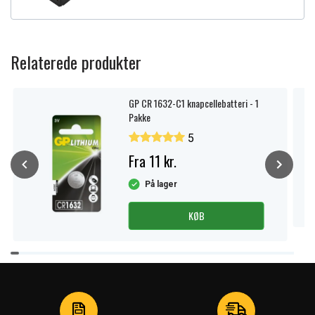
Relaterede produkter
GP CR 1632-C1 knapcellebatteri - 1
Pakke
5
Fra 11 kr.
På lager
KØB
Item
1
of
4