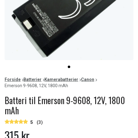
Item
item
1
0
of
Forside
Batterier
Kamerabatterier
Canon
1
Emerson 9-9608, 12V, 1800 mAh
Batteri til Emerson 9-9608, 12V, 1800
mAh
5
(3)
315 kr.