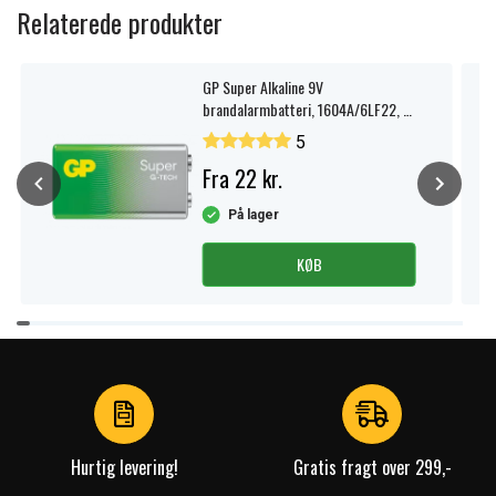
Relaterede produkter
GP Super Alkaline 9V
brandalarmbatteri, 1604A/6LF22, 1-
pak.
5
Fra 22 kr.
På lager
KØB
Item
1
of
4
Hurtig levering!
Gratis fragt over 299,-