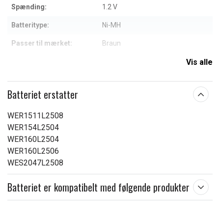
Spænding:
1.2 V
Batteritype:
Ni-MH
Passer til mærket:
Braun
Mål:
54.10 x 14.20 x 14.20 mm
Vis alle
Kapacitet:
2000 mAh
Batteriet erstatter
Læs om betydningen af egenskaberne
WER1511L2508
WER154L2504
WER160L2504
WER160L2506
WES2047L2508
Batteriet er kompatibelt med følgende produkter