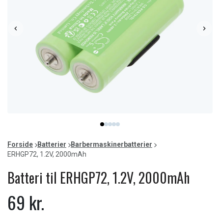
Item
item
item
item
item
item
1
0
1
2
3
4
of
Forside
Batterier
Barbermaskinerbatterier
5
ERHGP72, 1.2V, 2000mAh
Batteri til ERHGP72, 1.2V, 2000mAh
69 kr.