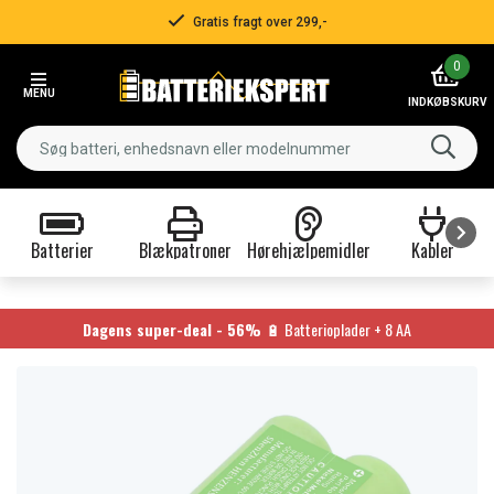
Gratis fragt over 299,-
Item
0
2
MENU
of
INDKØBSKURV
3
Batterier
Blækpatroner
Hørehjælpemidler
Kabler
Item
1
of
Dagens super-deal - 56%
🔋 Batterioplader + 8 AA
9