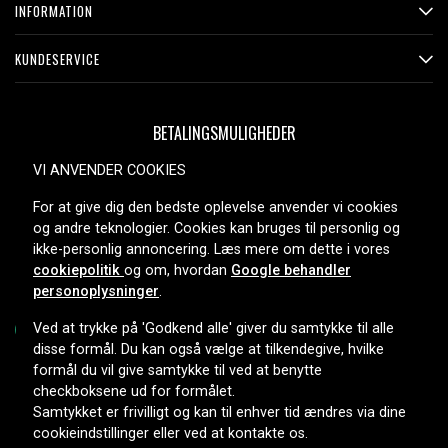
INFORMATION
KUNDESERVICE
BETALINGSMULIGHEDER
VI ANVENDER COOKIES
For at give dig den bedste oplevelse anvender vi cookies
LEVERINGSMULIGHEDER
og andre teknologier. Cookies kan bruges til personlig og
ikke-personlig annoncering. Læs mere om dette i vores
cookiepolitik
og om, hvordan
Google behandler
personoplysninger
.
Ved at trykke på 'Godkend alle' giver du samtykke til alle
disse formål. Du kan også vælge at tilkendegive, hvilke
formål du vil give samtykke til ved at benytte
Copyright © 2026, Spares Nordic AB
checkboksene ud for formålet.
Samtykket er frivilligt og kan til enhver tid ændres via dine
cookieindstillinger eller ved at kontakte os.