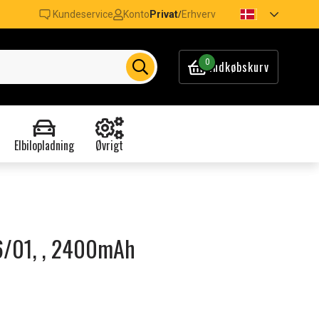
Kundeservice
Konto
Privat
Erhverv
/
0
Indkøbskurv
Elbilopladning
Øvrigt
26/01, , 2400mAh