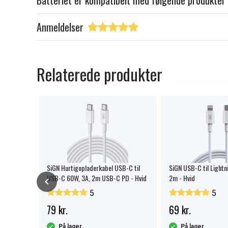
Batteriet er kompatibelt med følgende produkter
Anmeldelser
Relaterede produkter
 3V - 4
SiGN Hurtigopladerkabel USB-C til
SiGN USB-C til Lightn
USB-C 60W, 3A, 2m USB-C PD - Hvid
2m - Hvid
5
5
79 kr.
69 kr.
På lager
På lager