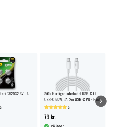
tteri CR2032 3V - 4
SiGN Hurtigopladerkabel USB-C til
SiGN USB-
USB-C 60W, 3A, 2m USB-C PD - Hvid
2m - Hvid
5
5
79 kr.
69 kr.
På lager
På la