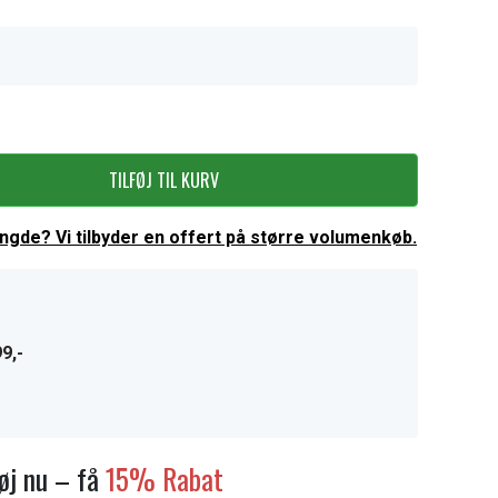
TILFØJ TIL KURV
ængde? Vi tilbyder en offert på større volumenkøb.
9,-
føj nu – få
15% Rabat