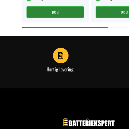
KØB
KØB
Item
1
of
4
Hurtig levering!