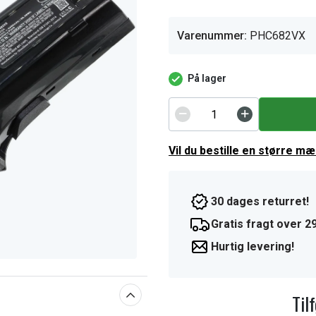
Varenummer:
PHC682VX
På lager
Vil du bestille en større m
30 dages returret!
Gratis fragt over 29
Hurtig levering!
Til