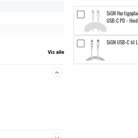
SiGN Hurtigopla
USB-C PD - Hvid
SiGN USB-C til L
Vis alle
aberne