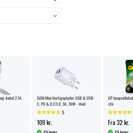
ing-kabel 2.1A,
SiGN Mini Hurtigoplader USB & USB-
GP knapcelleba
C, PD & Q.C3.0, 3A, 30W - Hvid
stk.
5
109 kr.
Fra 32 kr.
På lager
På lager