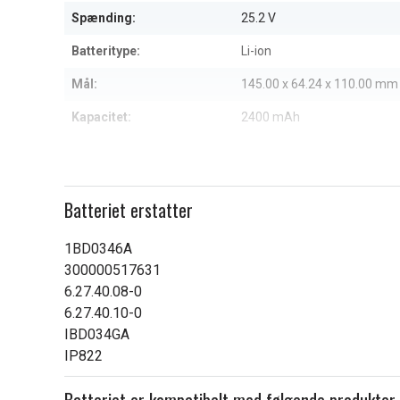
6
Spænding:
25.2 V
Batteritype:
Li-ion
Mål:
145.00 x 64.24 x 110.00 mm
Kapacitet:
2400 mAh
Læs om betydningen af egensk
Batteriet erstatter
1BD0346A
300000517631
6.27.40.08-0
6.27.40.10-0
IBD034GA
IP822