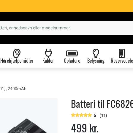
Hørehjælpemidler
Kabler
Opladere
Belysning
Reservedele
01, , 2400mAh
Batteri til FC68
5
(11)
499 kr.