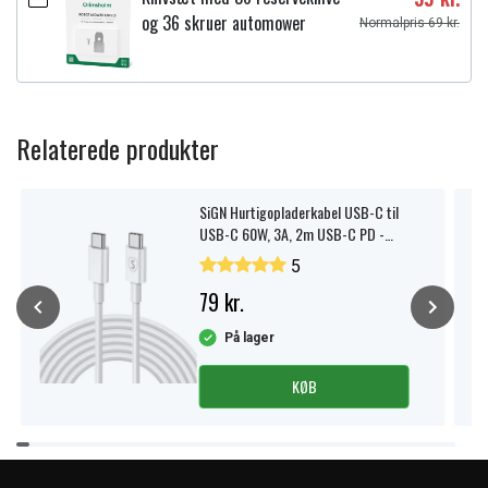
og 36 skruer automower
Normalpris 69 kr.
Relaterede produkter
SiGN Hurtigopladerkabel USB-C til
USB-C 60W, 3A, 2m USB-C PD -
Hvid
5
79 kr.
På lager
KØB
Item
1