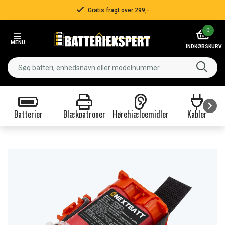
Gratis fragt over 299,-
Item
0
2
MENU
of
INDKØBSKURV
3
Batterier
Blækpatroner
Hørehjælpemidler
Kabler
Item
1
of
9