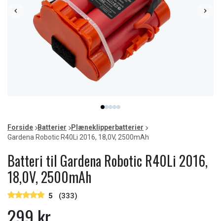
Item
item
item
item
item
item
1
0
1
2
3
4
of
Forside
Batterier
Plæneklipperbatterier
5
Gardena Robotic R40Li 2016, 18,0V, 2500mAh
Batteri til Gardena Robotic R40Li 2016,
18,0V, 2500mAh
5
(333)
299 kr.