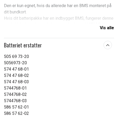
Den er kun egnet, hvis du allerede har en BMS monteret på
dit bundkort.
Hvis dit batteripakke har en indbygget BMS, fungerer denne
model ikke korrekt, og du bør i stedet bruge HAT305VX.
Vis alle
Spænding:
18,0 V
Batteriet erstatter
Varemærke:
NEXTBATT
505 69 73-20
Passer til mærket:
Gardena
5056973-20
Kapacitet:
2500 mAh
574 47 68-01
574 47 68-02
Læs om betydningen af egenskaberne
574 47 68-03
5744768-01
5744768-02
5744768-03
586 57 62-01
586 57 62-02