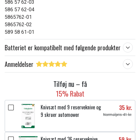
586 57 62-03
586 57 62-04
5865762-01
5865762-02
589 58 61-01
Batteriet er kompatibelt med følgende produkter
Anmeldelser
Tilføj nu – få
15% Rabat
Knivsæt med 9 reserveknive og
35 kr.
9 skruer automower
Normalpris 41 kr.
Knivsæt med 36 reserveknive
59 kr.