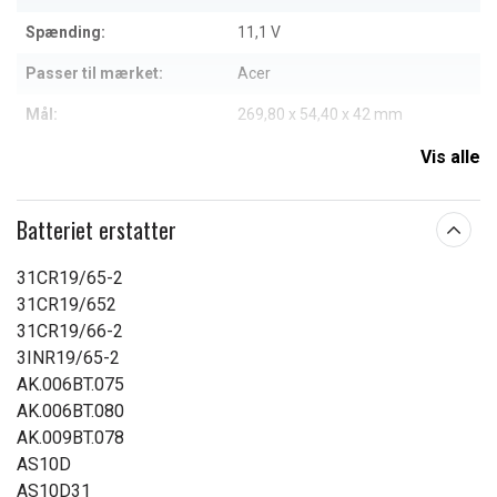
Spænding:
11,1 V
Passer til mærket:
Acer
Mål:
269,80 x 54,40 x 42 mm
Kapacitet:
8800 mAh
Vis alle
Læs om betydningen af egenskaberne
Batteriet erstatter
31CR19/65-2
31CR19/652
31CR19/66-2
3INR19/65-2
AK.006BT.075
AK.006BT.080
AK.009BT.078
AS10D
AS10D31