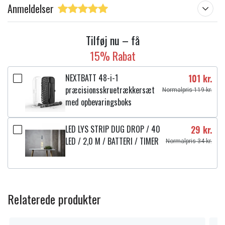
Anmeldelser
Tilføj nu – få
15% Rabat
NEXTBATT 48-i-1
101 kr.
præcisionsskruetrækkersæt
Normalpris 119 kr.
med opbevaringsboks
LED LYS STRIP DUG DROP / 40
29 kr.
LED / 2,0 M / BATTERI / TIMER
Normalpris 34 kr.
Relaterede produkter