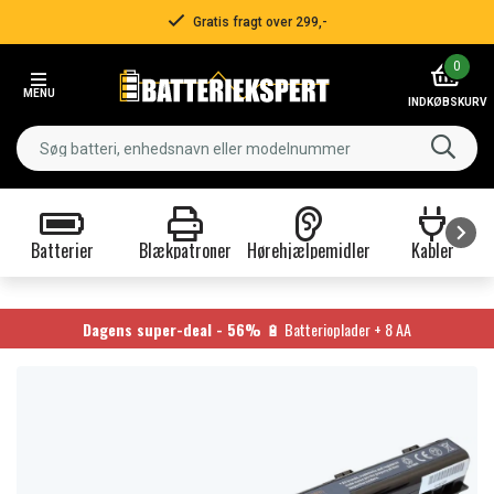
Gratis fragt over 299,-
Item
0
3
MENU
of
INDKØBSKURV
3
Batterier
Blækpatroner
Hørehjælpemidler
Kabler
Item
1
of
Dagens super-deal - 56%
🔋 Batterioplader + 8 AA
9