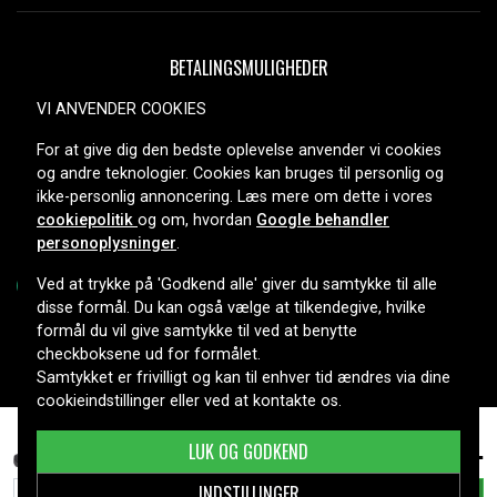
BETALINGSMULIGHEDER
VI ANVENDER COOKIES
For at give dig den bedste oplevelse anvender vi cookies
LEVERINGSMULIGHEDER
og andre teknologier. Cookies kan bruges til personlig og
ikke-personlig annoncering. Læs mere om dette i vores
cookiepolitik
og om, hvordan
Google behandler
personoplysninger
.
Ved at trykke på 'Godkend alle' giver du samtykke til alle
disse formål. Du kan også vælge at tilkendegive, hvilke
formål du vil give samtykke til ved at benytte
Copyright © 2026, Spares Nordic AB
checkboksene ud for formålet.
Samtykket er frivilligt og kan til enhver tid ændres via dine
cookieindstillinger eller ved at kontakte os.
379 kr.
Gateway NV5930U, 11,1V, 8800mAh
LUK OG GODKEND
INDSTILLINGER