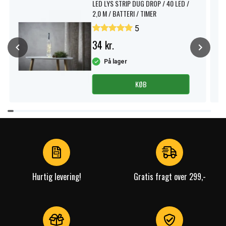
LED LYS STRIP DUG DROP / 40 LED /
2,0 M / BATTERI / TIMER
5
34 kr.
På lager
KØB
Item
1
of
4
Hurtig levering!
Gratis fragt over 299,-