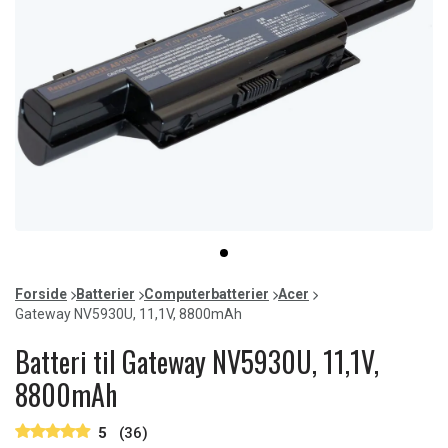
Item
item
1
0
of
Forside
Batterier
Computerbatterier
Acer
1
Gateway NV5930U, 11,1V, 8800mAh
Batteri til Gateway NV5930U, 11,1V,
8800mAh
5
(36)