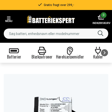
Gratis fragt over 299,-
Item
0
2
MENU
of
INDKØBSKURV
3
Batterier
Blækpatroner
Hørehjælpemidler
Kabler
Item
1
of
9