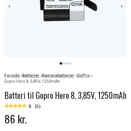
Item
item
item
item
item
item
1
0
1
2
3
4
of
Forside
Batterier
Kamerabatterier
GoPro
5
Gopro Hero 8, 3,85V, 1250mAh
Batteri til Gopro Hero 8, 3,85V, 1250mAh
5
(5)
86 kr.