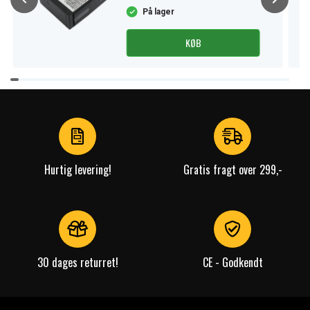
På lager
KØB
Item
1
of
4
Hurtig levering!
Gratis fragt over 299,-
30 dages returret!
CE - Godkendt