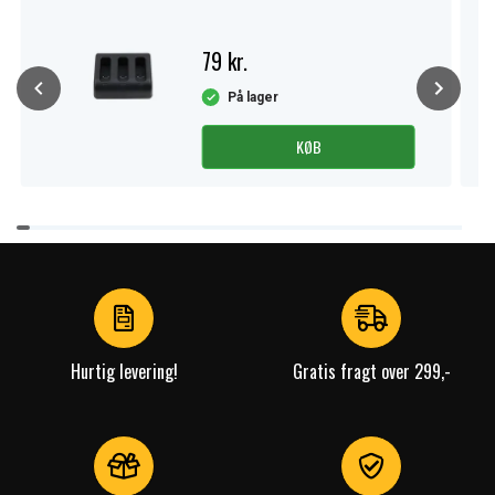
79 kr.
På lager
KØB
Item
1
of
4
Hurtig levering!
Gratis fragt over 299,-