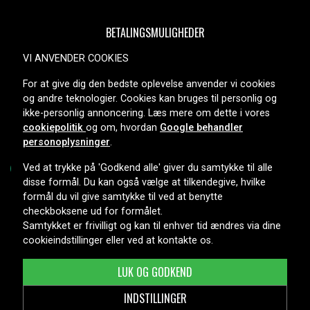
BETALINGSMULIGHEDER
VI ANVENDER COOKIES
For at give dig den bedste oplevelse anvender vi cookies
LEVERINGSMULIGHEDER
og andre teknologier. Cookies kan bruges til personlig og
ikke-personlig annoncering. Læs mere om dette i vores
cookiepolitik
og om, hvordan
Google behandler
personoplysninger
.
Ved at trykke på 'Godkend alle' giver du samtykke til alle
disse formål. Du kan også vælge at tilkendegive, hvilke
formål du vil give samtykke til ved at benytte
Copyright © 2026, Spares Nordic AB
checkboksene ud for formålet.
Samtykket er frivilligt og kan til enhver tid ændres via dine
cookieindstillinger eller ved at kontakte os.
LUK OG GODKEND
INDSTILLINGER