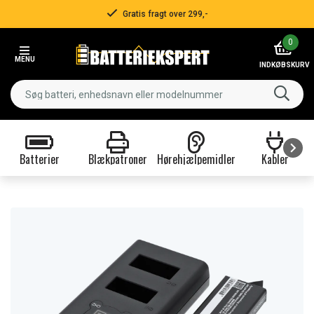
Gratis fragt over 299,-
Item
0
2
MENU
of
INDKØBSKURV
3
Batterier
Blækpatroner
Hørehjælpemidler
Kabler
Item
1
of
9