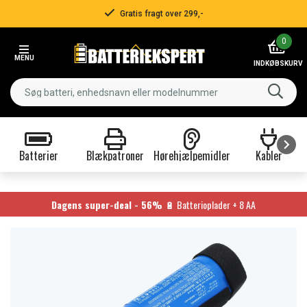
Gratis fragt over 299,-
Item
0
2
MENU
of
INDKØBSKURV
3
Batterier
Blækpatroner
Hørehjælpemidler
Kabler
Item
1
of
Dagens super-deal - 56%
🔋 Batterioplader + 8 AA
9