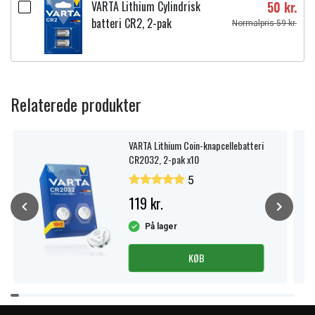
VARTA Lithium Cylindrisk
50 kr.
batteri CR2, 2-pak
Normalpris 59 kr.
Relaterede produkter
VARTA Lithium Coin-knapcellebatteri
CR2032, 2-pak x10
5
119 kr.
På lager
KØB
Item
1