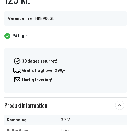
Varenummer:
HKE900SL
På lager
30 dages returret!
Gratis fragt over 299,-
Hurtig levering!
Produktinformation
Spænding:
3.7 V
Batteritype:
Li-ion