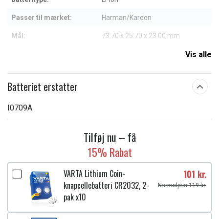
Passer til mærket:
Harman/Kardon
Mål:
73.70 x 25.70 x 23.00 mm
Kapacitet:
5000 mAh
Vis alle
Læs om betydningen af egenskaberne
Batteriet erstatter
I0709A
Tilføj nu – få
15% Rabat
VARTA Lithium Coin-
101 kr.
knapcellebatteri CR2032, 2-
Normalpris 119 kr.
pak x10