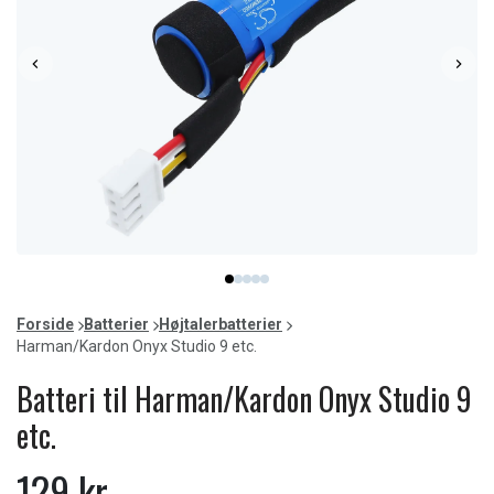
Item
item
item
item
item
item
1
0
1
2
3
4
of
Forside
Batterier
Højtalerbatterier
5
Harman/Kardon Onyx Studio 9 etc.
Batteri til Harman/Kardon Onyx Studio 9
etc.
129 kr.