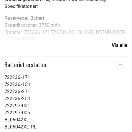
Specifikationer:
Reservedel: Batteri
Batterikapacitet: 3750 mAh
Erstatter: 722236-171 722236-2C1 BL06XL HSTNN-DB5D
HSTNN-W02C
Vis alle
Kompatibel med: HP EliteBook 1040, EliteBook Folio 1040
G1, EliteBook Folio 1040 G2
Batteriet erstatter
Produkttype:
Batteri
Spænding:
11,1 V
722236-171
722236-1C1
Batteritype:
Li-Polymer
722236-271
Passer til mærket:
HP
722236-2C1
722297-001
Kapacitet:
3750 mAh
722297-005
BL06042XL
Læs om betydningen af egenskaberne
BL06042XL-PL