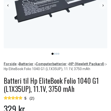
Item
item
item
item
item
1
0
1
2
3
of
Forside
Batterier
Computerbatterier
HP (Hewlett Packard)
4
Hp EliteBook Folio 1040 G1 (L1X35UP), 11.1V, 3750 mAh
Batteri til Hp EliteBook Folio 1040 G1
(L1X35UP), 11.1V, 3750 mAh
5
(2)
329 kr.