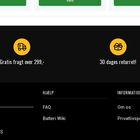
Gratis fragt over 299,-
30 dages returret!
HJÆLP
INFORMATIO
FAQ
Om os
Batteri Wiki
Privatlivspo
Retur
Købsvilkår
ES
e. Vi tilbyder et