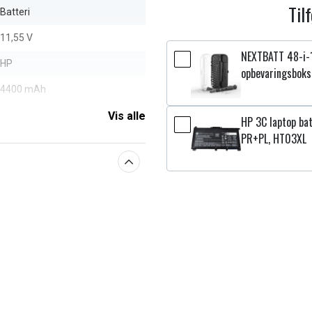
Til
Batteri
11,55 V
NEXTBATT 48-i-
HP
opbevaringsboks
4400 mAh
Vis alle
HP 3C laptop bat
aberne
PR+PL, HT03XL