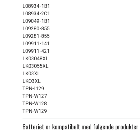
L08934-1B1
L08934-2C1
L09049-1B1
L09280-855
L09281-855
L09911-141
L09911-421
LK03048XL
LK03055XL
LK03XL
LKO3XL
TPN-I129
TPN-W127
TPN-W128
TPN-W129
Batteriet er kompatibelt med følgende produkter