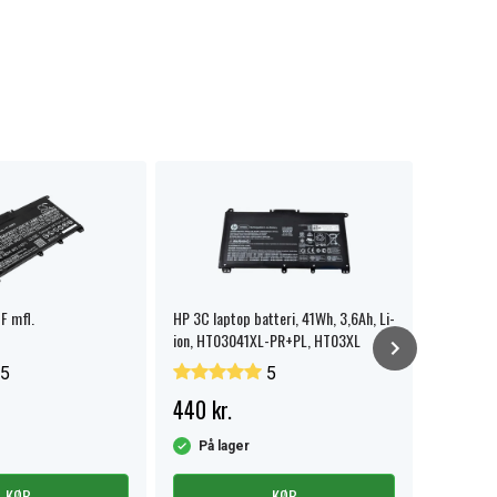
F mfl.
HP 3C laptop batteri, 41Wh, 3,6Ah, Li-
HP 250 G7
ion, HT03041XL-PR+PL, HT03XL
5
5
440 kr.
229 kr
På lager
På la
KØB
KØB