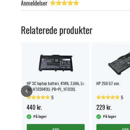
Anmeldelser
Relaterede produkter
HP 3C laptop batteri, 41Wh, 3,6Ah, Li-
HP 250 G7 osv.
ion, HT03041XL-PR+PL, HT03XL
5
5
440 kr.
229 kr.
På lager
På lager
KØB
KØB