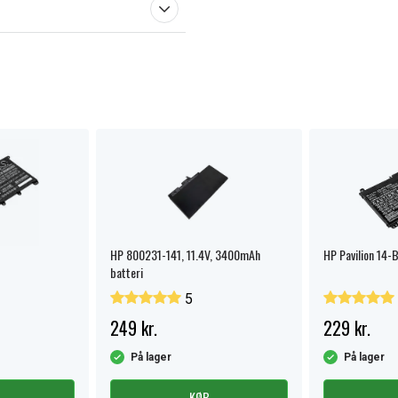
HP 800231-141, 11.4V, 3400mAh
HP Pavilion 14-B
batteri
5
249 kr.
229 kr.
På lager
På lager
KØB