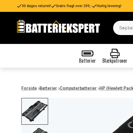
30 dages returret!
Gratis fragt over 299,-
Hurtig levering!
Batterier
Blækpatroner
Forside
Batterier
Computerbatterier
HP (Hewlett Pac