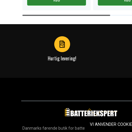
Item
1
of
4
Hurtig levering!
VI ANVENDER COOKI
Danmarks førende butik for batterier, opladere og reservedel