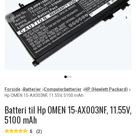
Item
item
item
item
1
0
1
2
of
Forside
Batterier
Computerbatterier
HP (Hewlett Packard)
3
Hp OMEN 15-AX003NF, 11.55V, 5100 mAh
Batteri til Hp OMEN 15-AX003NF, 11.55V,
5100 mAh
5
(2)