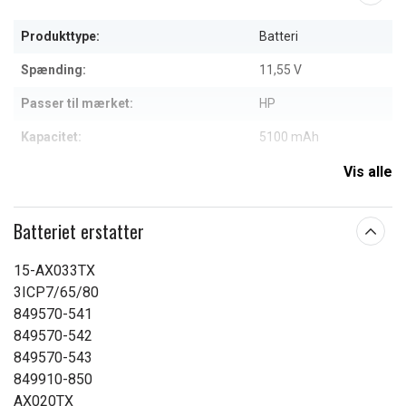
Produkttype:
Batteri
Spænding:
11,55 V
Passer til mærket:
HP
Kapacitet:
5100 mAh
Vis alle
Læs om betydningen af egenskaberne
Batteriet erstatter
15-AX033TX
3ICP7/65/80
849570-541
849570-542
849570-543
849910-850
AX020TX