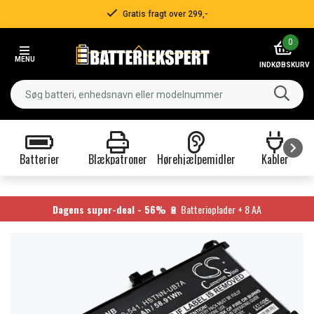
Gratis fragt over 299,-
Item
0
2
MENU
of
INDKØBSKURV
3
Batterier
Blækpatroner
Hørehjælpemidler
Kabler
Item
1
of
Dagens super-deal - 56%
🔋 Batterioplader + 8 AA
9