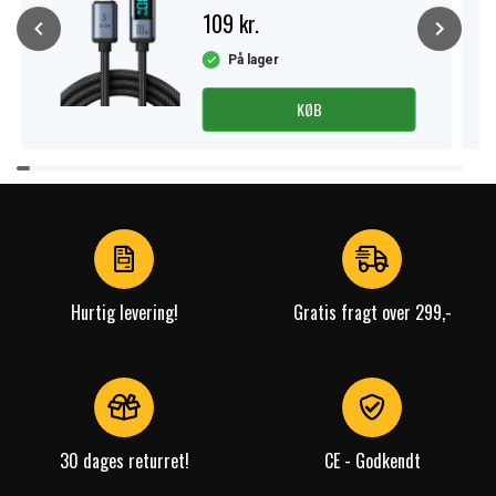
109 kr.
På lager
KØB
Item
1
of
4
Hurtig levering!
Gratis fragt over 299,-
30 dages returret!
CE - Godkendt