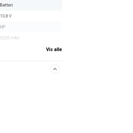
Batteri
10,8 V
HP
5200 mAh
Vis alle
aberne