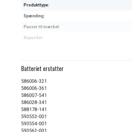
Produkttype:
Spænding:
Passer til mærket:
Kapacitet:
Læs om betydningen af egensk
Batteriet erstatter
586006-321
586006-361
586007-541
586028-341
588178-141
593553-001
593554-001
593562-001