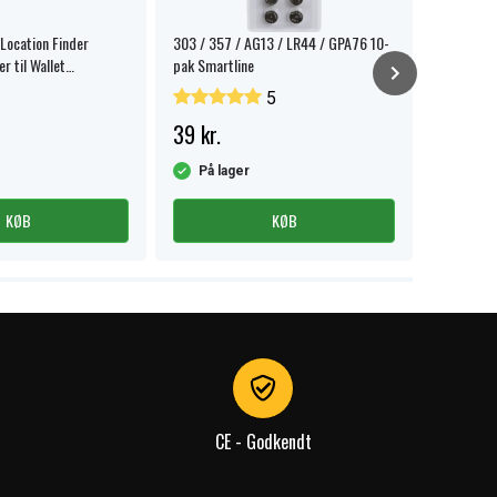
 Location Finder
303 / 357 / AG13 / LR44 / GPA76 10-
Aqiila Ta
r til Wallet
pak Smartline
tracker 1
ort
5
39 kr.
159 kr.
På lager
På la
KØB
KØB
CE - Godkendt