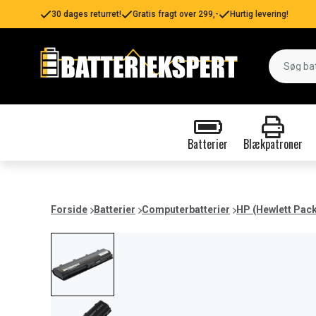
30 dages returret!
Gratis fragt over 299,-
Hurtig levering!
Batterier
Blækpatroner
Forside
Batterier
Computerbatterier
HP (Hewlett Pac