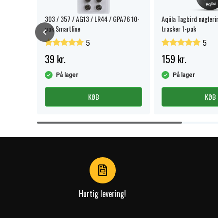
nder
303 / 357 / AG13 / LR44 / GPA76 10-
Aqiila Tagbird nøgleri
pak Smartline
tracker 1-pak
5
5
39 kr.
159 kr.
På lager
På lager
KØB
KØB
Item
1
of
4
Hurtig levering!