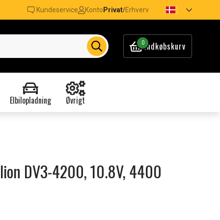
Kundeservice
Konto
Privat
Erhverv
/
0
Indkøbskurv
Elbilopladning
Øvrigt
vilion DV3-4200, 10.8V, 4400