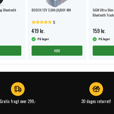
ng Bluetooth
BOSCH 12V 3,0Ah (A)DAY-MH
SiGN Ultra Slim
Bluetooth Tracke
SmartCard – S
5
419 kr.
159 kr.
På lager
På lager
KØB
Gratis fragt over 299,-
30 dages returret!