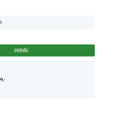
3
OVERVÅG
9,-