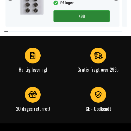
På lager
KØB
Item
1
of
4
Hurtig levering!
Gratis fragt over 299,-
30 dages returret!
CE - Godkendt