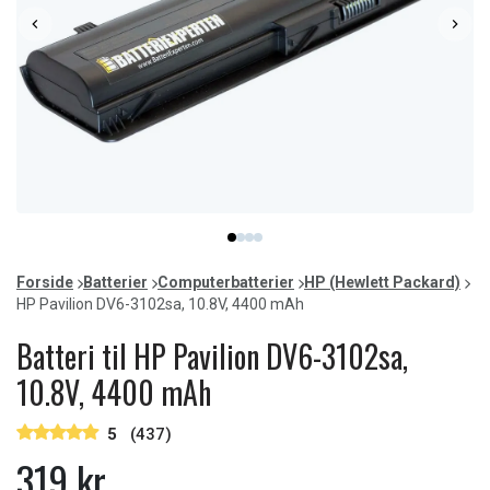
Item
item
item
item
item
1
0
1
2
3
of
Forside
Batterier
Computerbatterier
HP (Hewlett Packard)
4
HP Pavilion DV6-3102sa, 10.8V, 4400 mAh
Batteri til HP Pavilion DV6-3102sa,
10.8V, 4400 mAh
5
(437)
319 kr.