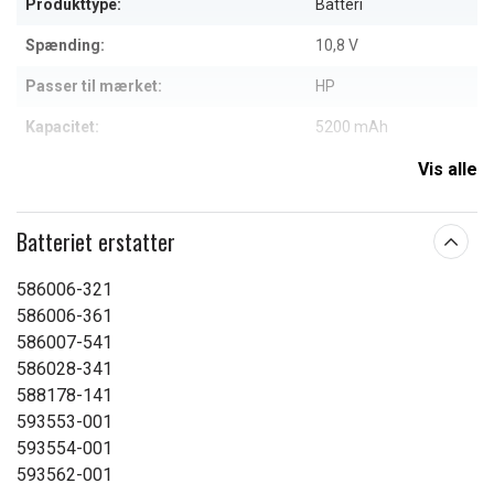
Produkttype:
Batteri
Spænding:
10,8 V
Passer til mærket:
HP
Kapacitet:
5200 mAh
Vis alle
Læs om betydningen af egenskaberne
Batteriet erstatter
586006-321
586006-361
586007-541
586028-341
588178-141
593553-001
593554-001
593562-001