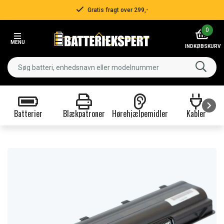
Gratis fragt over 299,-
Item
0
2
MENU
of
INDKØBSKURV
3
Batterier
Blækpatroner
Hørehjælpemidler
Kabler
Item
1
of
9