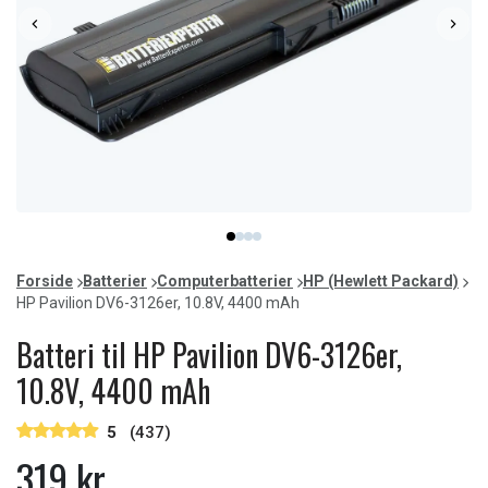
Item
item
item
item
item
1
0
1
2
3
of
Forside
Batterier
Computerbatterier
HP (Hewlett Packard)
4
HP Pavilion DV6-3126er, 10.8V, 4400 mAh
Batteri til HP Pavilion DV6-3126er,
10.8V, 4400 mAh
5
(437)
319 kr.