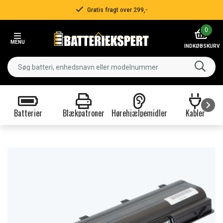
Gratis fragt over 299,-
Item
0
2
MENU
of
INDKØBSKURV
3
Batterier
Blækpatroner
Hørehjælpemidler
Kabler
Item
1
of
9