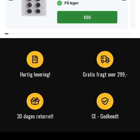
På lager
KØB
Item
1
of
4
Hurtig levering!
Gratis fragt over 299,-
30 dages returret!
CE - Godkendt