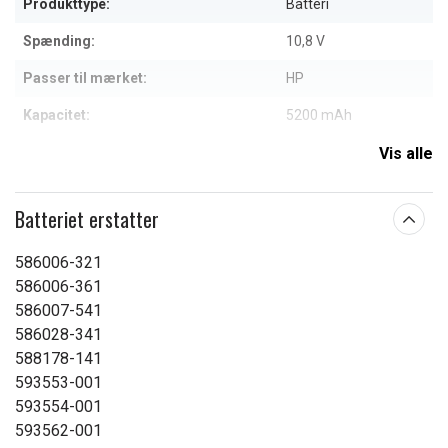
Produkttype:
Batteri
Spænding:
10,8 V
Passer til mærket:
HP
Kapacitet:
5200 mAh
Vis alle
Læs om betydningen af egenskaberne
Batteriet erstatter
586006-321
586006-361
586007-541
586028-341
588178-141
593553-001
593554-001
593562-001