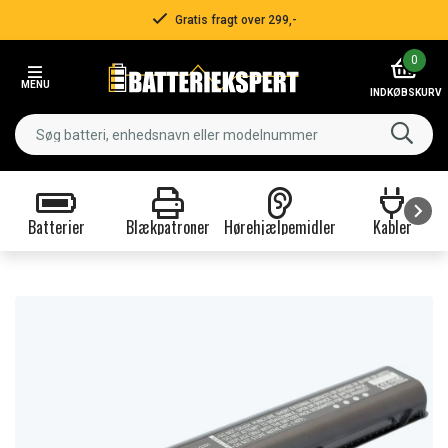
Gratis fragt over 299,-
Item
0
2
MENU
of
INDKØBSKURV
3
Batterier
Blækpatroner
Hørehjælpemidler
Kabler
Item
1
of
9