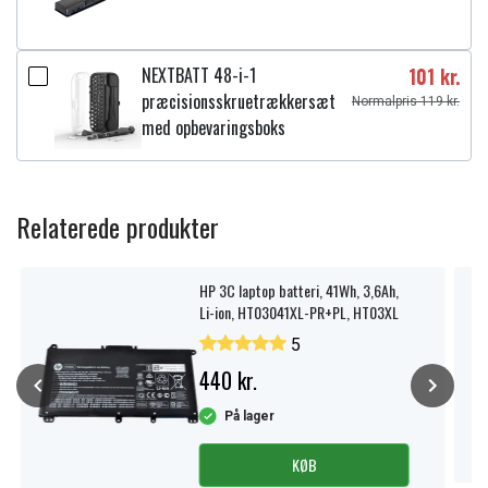
NEXTBATT 48-i-1
101 kr.
præcisionsskruetrækkersæt
Normalpris 119 kr.
med opbevaringsboks
Relaterede produkter
HP 3C laptop batteri, 41Wh, 3,6Ah,
Li-ion, HT03041XL-PR+PL, HT03XL
5
440 kr.
På lager
KØB