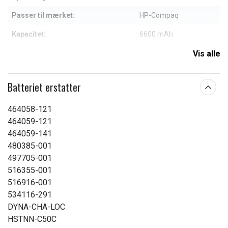
Passer til mærket:
HP-Compaq
Kapacitet:
6600 mAh
Vis alle
Læs om betydningen af egenskaberne
Batteriet erstatter
464058-121
464059-121
464059-141
480385-001
497705-001
516355-001
516916-001
534116-291
DYNA-CHA-LOC
HSTNN-C50C