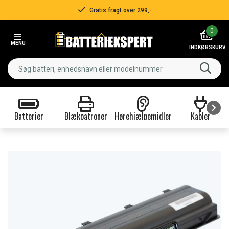
Gratis fragt over 299,-
Item
0
2
MENU
of
INDKØBSKURV
3
Batterier
Blækpatroner
Hørehjælpemidler
Kabler
Item
1
of
9