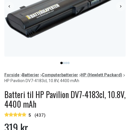
Item
item
item
item
item
1
0
1
2
3
of
Forside
Batterier
Computerbatterier
HP (Hewlett Packard)
4
HP Pavilion DV7-4183cl, 10.8V, 4400 mAh
Batteri til HP Pavilion DV7-4183cl, 10.8V,
4400 mAh
5
(437)
319 kr.