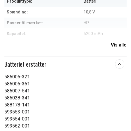
Produkttype:
Batteri
Spænding:
10,8 V
Passer til mærket:
HP
Kapacitet:
5200 mAh
Vis alle
Læs om betydningen af egenskaberne
Batteriet erstatter
586006-321
586006-361
586007-541
586028-341
588178-141
593553-001
593554-001
593562-001