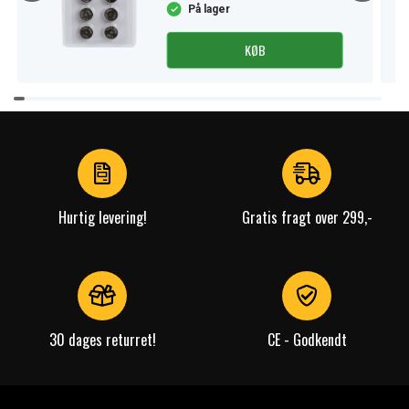
På lager
KØB
Item
1
of
4
Hurtig levering!
Gratis fragt over 299,-
30 dages returret!
CE - Godkendt