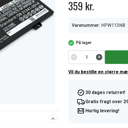
359 kr.
Varenummer:
HPW113NB
På lager
Vil du bestille en større m
30 dages returret!
Gratis fragt over 29
Hurtig levering!