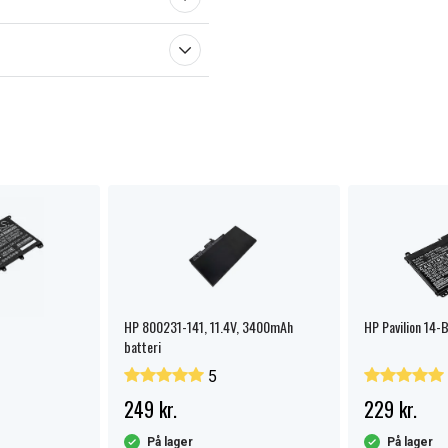
HP 800231-141, 11.4V, 3400mAh
HP Pavilion 14-B
batteri
5
249 kr.
229 kr.
På lager
På lager