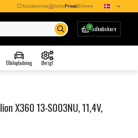
Kundeservice
Konto
Privat
Erhverv
/
0
Indkøbskurv
Elbilopladning
Øvrigt
vilion X360 13-S003NU, 11,4V,