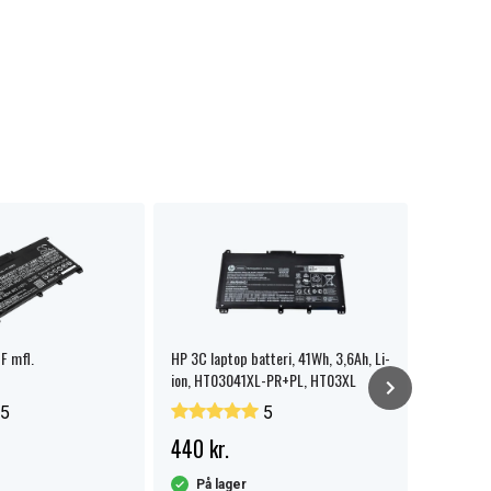
F mfl.
HP 3C laptop batteri, 41Wh, 3,6Ah, Li-
HP 250 G7
ion, HT03041XL-PR+PL, HT03XL
5
5
440 kr.
229 kr
På lager
På la