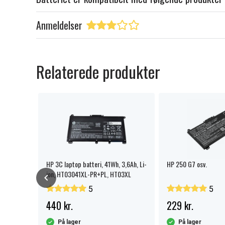
Anmeldelser
Relaterede produkter
HP 3C laptop batteri, 41Wh, 3,6Ah, Li-
HP 250 G7 osv.
ion, HT03041XL-PR+PL, HT03XL
5
5
440 kr.
229 kr.
På lager
På lager