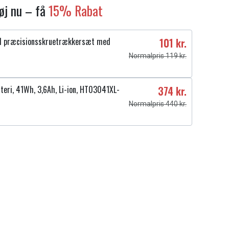
føj nu – få
15% Rabat
1 præcisionsskruetrækkersæt med
101 kr.
Normalpris 119 kr.
teri, 41Wh, 3,6Ah, Li-ion, HT03041XL-
374 kr.
Normalpris 440 kr.