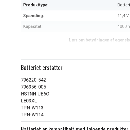
Produkttype:
Batteri
Spænding:
11,4 V
Kapacitet:
4000 
Læs om betydningen af egensk
Batteriet erstatter
796220-542
796356-005
HSTNN-UB6O
LE03XL
TPN-W113
TPN-W114
Batteriet er kompatibelt med følgende produkter