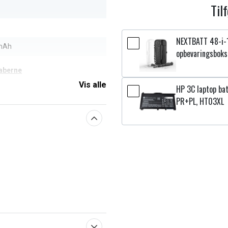
Til
NEXTBATT 48-i-
mAh
opbevaringsboks
aberne
Vis alle
HP 3C laptop bat
PR+PL, HT03XL