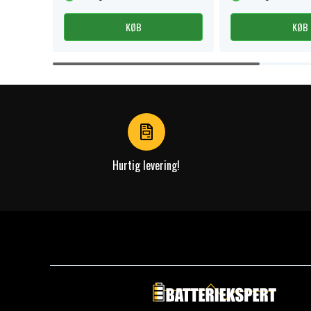
KØB
KØB
Item
1
of
4
Hurtig levering!