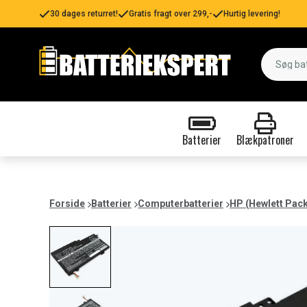
30 dages returret!
Gratis fragt over 299,-
Hurtig levering!
Batterier
Blækpatroner
Forside
Batterier
Computerbatterier
HP (Hewlett Pac