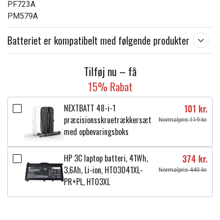
PF723A
PM579A
Batteriet er kompatibelt med følgende produkter
Tilføj nu – få
15% Rabat
NEXTBATT 48-i-1
101 kr.
præcisionsskruetrækkersæt
Normalpris 119 kr.
med opbevaringsboks
HP 3C laptop batteri, 41Wh,
374 kr.
3,6Ah, Li-ion, HT03041XL-
Normalpris 440 kr.
PR+PL, HT03XL