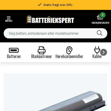
Gratis fragt over 299,-
Item
0
2
MENU
of
INDKØBSKURV
3
Batterier
Blækpatroner
Hørehjælpemidler
Kabler
Item
1
of
9