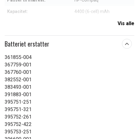
Passer til mærket:
HP-Compaq
Kapacitet:
4400 (6-cell) mAh
Vis alle
Læs om betydningen af egenskaberne
Batteriet erstatter
361855-004
367759-001
367760-001
382552-001
383493-001
391883-001
395751-251
395751-321
395752-261
395752-422
395753-251