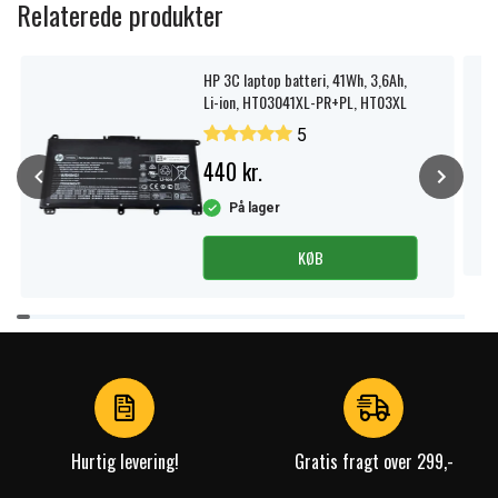
Relaterede produkter
HP 3C laptop batteri, 41Wh, 3,6Ah,
Li-ion, HT03041XL-PR+PL, HT03XL
5
440 kr.
På lager
KØB
Item
1
of
4
Hurtig levering!
Gratis fragt over 299,-