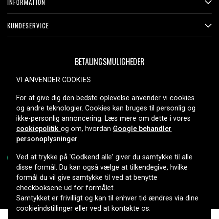
INFORMATION
KUNDESERVICE
BETALINGSMULIGHEDER
VI ANVENDER COOKIES
For at give dig den bedste oplevelse anvender vi cookies
LEVERINGSMULIGHEDER
og andre teknologier. Cookies kan bruges til personlig og
ikke-personlig annoncering. Læs mere om dette i vores
cookiepolitik
og om, hvordan
Google behandler
personoplysninger
.
Ved at trykke på 'Godkend alle' giver du samtykke til alle
disse formål. Du kan også vælge at tilkendegive, hvilke
formål du vil give samtykke til ved at benytte
Copyright © 2026, Spares Nordic AB
checkboksene ud for formålet.
Samtykket er frivilligt og kan til enhver tid ændres via dine
cookieindstillinger eller ved at kontakte os.