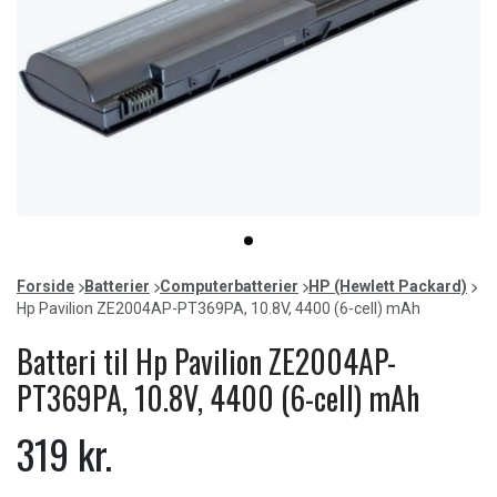
Item
item
1
0
of
Forside
Batterier
Computerbatterier
HP (Hewlett Packard)
1
Hp Pavilion ZE2004AP-PT369PA, 10.8V, 4400 (6-cell) mAh
Batteri til Hp Pavilion ZE2004AP-
PT369PA, 10.8V, 4400 (6-cell) mAh
319 kr.