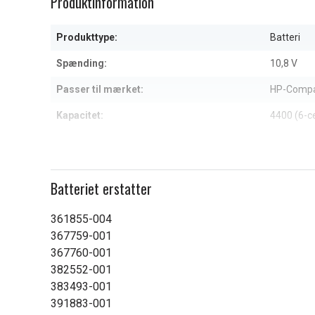
Produktinformation
of
1
Produkttype:
Batteri
Spænding:
10,8 V
Passer til mærket:
HP-Comp
Kapacitet:
4400 (6-c
Læs om betydningen af egensk
Batteriet erstatter
361855-004
367759-001
367760-001
382552-001
383493-001
391883-001