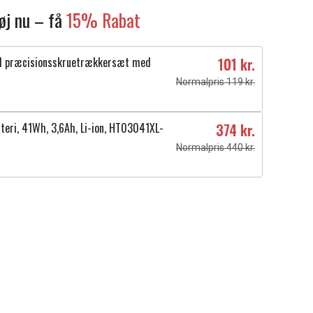
føj nu – få
15% Rabat
1 præcisionsskruetrækkersæt med
101 kr.
Normalpris 119 kr.
teri, 41Wh, 3,6Ah, Li-ion, HT03041XL-
374 kr.
Normalpris 440 kr.