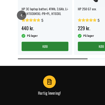
HP 3C laptop batteri, 41Wh, 3,6Ah, Li-
HP 250 G7 osv.
ion, HT03041XL-PR+PL, HT03XL
5
5
440 kr.
229 kr.
På lager
På lager
KØB
KØB
Item
1
of
4
Hurtig levering!