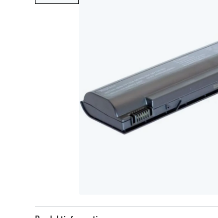
Item
1