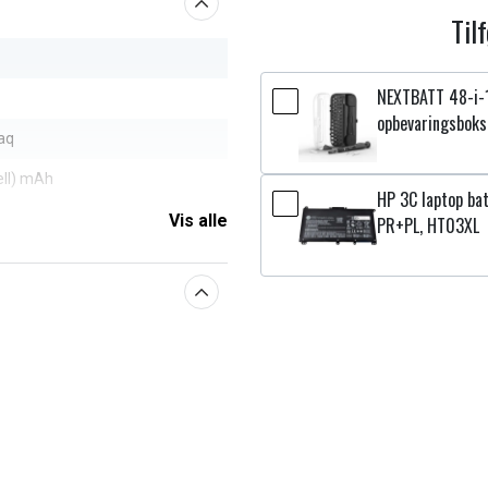
Til
NEXTBATT 48-i-
opbevaringsboks
aq
ell) mAh
HP 3C laptop bat
Vis alle
PR+PL, HT03XL
aberne