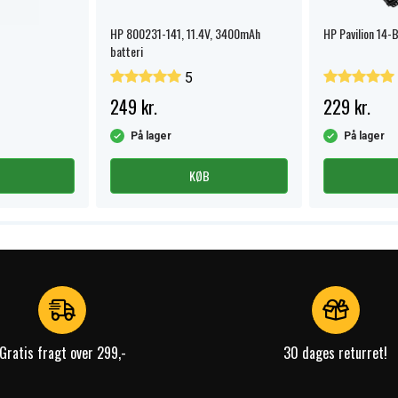
HP 800231-141, 11.4V, 3400mAh
HP Pavilion 14-B
batteri
5
249 kr.
229 kr.
På lager
På lager
KØB
Gratis fragt over 299,-
30 dages returret!