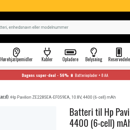
Hørehjælpemidler
Kabler
Opladere
Belysning
Reservedele
Dagens super-deal - 56%
🔋 Batterioplader + 8 AA
kard)
Hp Pavilion ZE2285EA-EF059EA, 10.8V, 4400 (6-cell) mAh
Batteri til Hp Pa
4400 (6-cell) mA