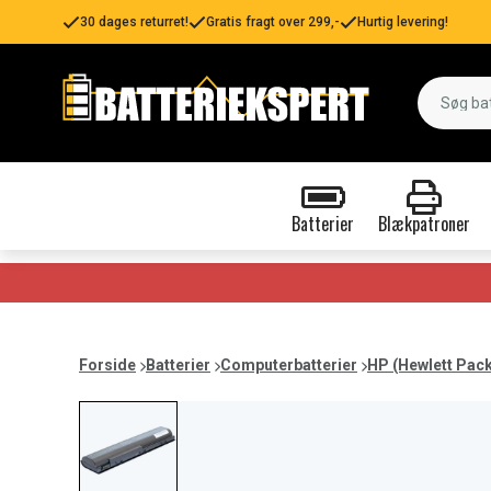
30 dages returret!
Gratis fragt over 299,-
Hurtig levering!
Batterier
Blækpatroner
Forside
Batterier
Computerbatterier
HP (Hewlett Pac