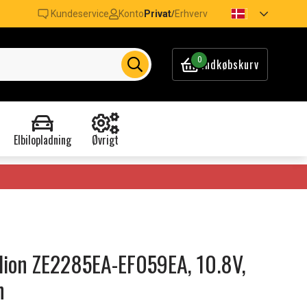
Kundeservice
Konto
Privat
Erhverv
/
0
Indkøbskurv
Elbilopladning
Øvrigt
vilion ZE2285EA-EF059EA, 10.8V,
h