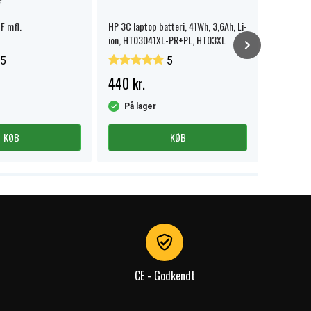
F mfl.
HP 3C laptop batteri, 41Wh, 3,6Ah, Li-
HP 250 G7
ion, HT03041XL-PR+PL, HT03XL
5
5
440 kr.
229 kr
På lager
På la
KØB
KØB
CE - Godkendt