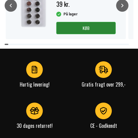
39 kr.
På lager
KØB
Item
1
of
4
Hurtig levering!
Gratis fragt over 299,-
30 dages returret!
CE - Godkendt