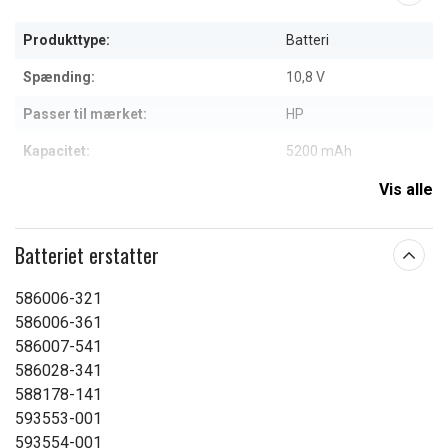
Produkttype:
Batteri
Spænding:
10,8 V
Passer til mærket:
HP
Kapacitet:
5200 mAh
Vis alle
Læs om betydningen af egenskaberne
Batteriet erstatter
586006-321
586006-361
586007-541
586028-341
588178-141
593553-001
593554-001