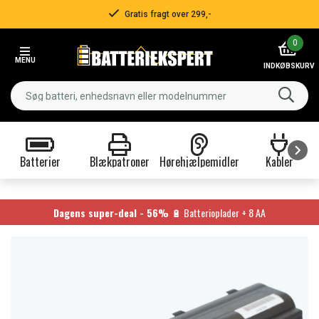
Gratis fragt over 299,-
Item
0
2
MENU
of
INDKØBSKURV
3
Batterier
Blækpatroner
Hørehjælpemidler
Kabler
Item
1
of
Dagens super-deal - 56%
🔋 Batterioplader + 8 AA
9