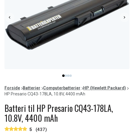
Item
item
item
item
item
1
0
1
2
3
of
Forside
Batterier
Computerbatterier
HP (Hewlett Packard)
4
HP Presario CQ43-178LA, 10.8V, 4400 mAh
Batteri til HP Presario CQ43-178LA,
10.8V, 4400 mAh
5
(437)