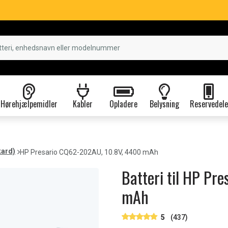
Hørehjælpemidler
Kabler
Opladere
Belysning
Reservedele
kard)
HP Presario CQ62-202AU, 10.8V, 4400 mAh
Batteri til HP P
mAh
5
(437)