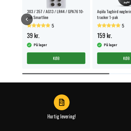
nder
303 / 357 / AG13 / LR44 / GPA76 10-
Aqiila Tagbird nøgleri
pak Smartline
tracker 1-pak
5
5
39 kr.
159 kr.
På lager
På lager
KØB
KØB
Item
1
of
4
Hurtig levering!