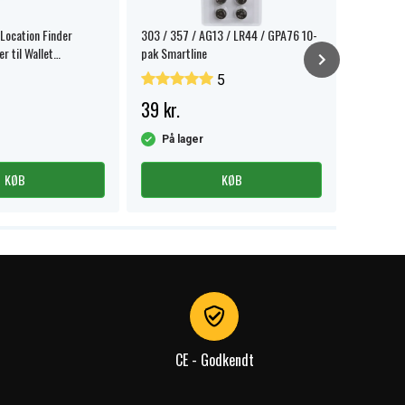
 Location Finder
303 / 357 / AG13 / LR44 / GPA76 10-
Aqiila Ta
r til Wallet
pak Smartline
tracker 1
ort
5
39 kr.
159 kr.
På lager
På la
KØB
KØB
CE - Godkendt