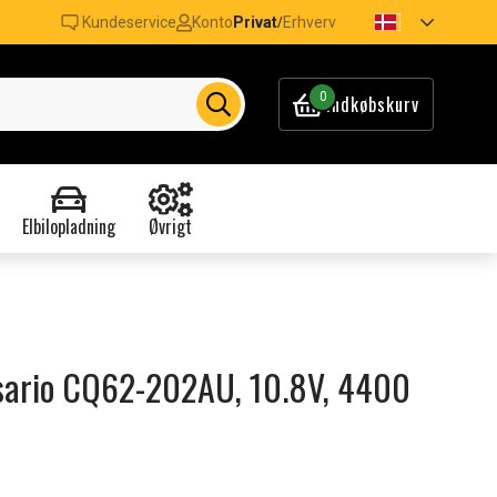
Kundeservice
Konto
Privat
Erhverv
/
0
Indkøbskurv
Elbilopladning
Øvrigt
resario CQ62-202AU, 10.8V, 4400