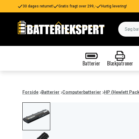
30 dages returret!
Gratis fragt over 299,-
Hurtig levering!
Batterier
Blækpatroner
Forside
Batterier
Computerbatterier
HP (Hewlett Pac