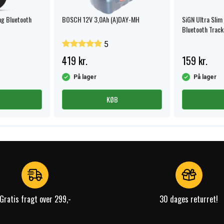
ng Bluetooth
BOSCH 12V 3,0Ah (A)DAY-MH
SiGN Ultra Slim
Bluetooth Tracke
SmartCard – S
5
419 kr.
159 kr.
På lager
På lager
KØB
Gratis fragt over 299,-
30 dages returret!