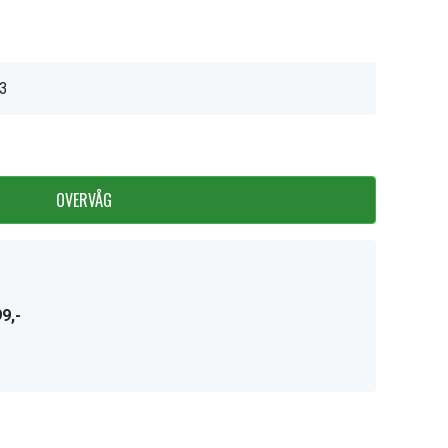
3
OVERVÅG
9,-