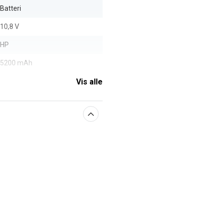
Batteri
10,8 V
HP
5200 mAh
Vis alle
aberne