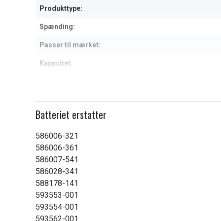
Produkttype:
Spænding:
Passer til mærket:
Kapacitet:
Læs om betydningen af egensk
Batteriet erstatter
586006-321
586006-361
586007-541
586028-341
588178-141
593553-001
593554-001
593562-001