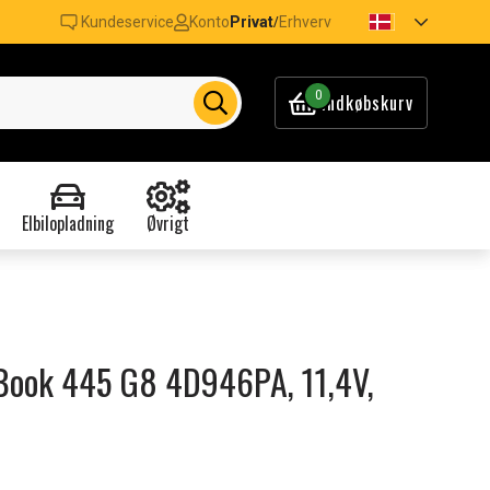
Kundeservice
Konto
Privat
Erhverv
/
0
Indkøbskurv
Elbilopladning
Øvrigt
oBook 445 G8 4D946PA, 11,4V,