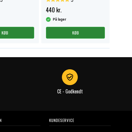
5
5
440 kr.
35 kr.
På lager
På la
KØB
KØB
CE - Godkendt
N
KUNDESERVICE