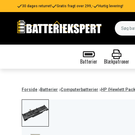
30 dages returret!
Gratis fragt over 299,-
Hurtig levering!
Batterier
Blækpatroner
Forside
Batterier
Computerbatterier
HP (Hewlett Pac