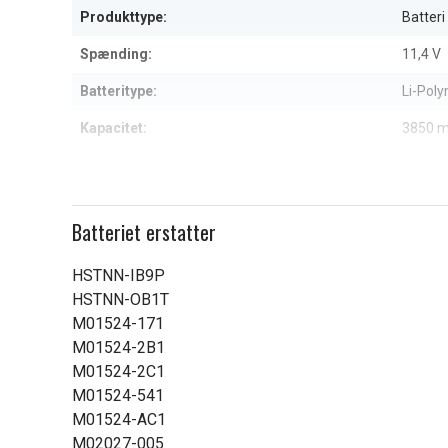
Produkttype:
Batteri
Spænding:
11,4 V
Batteritype:
Li-Pol
Kapacitet:
3850 
Læs om betydningen af egensk
Batteriet erstatter
HSTNN-IB9P
HSTNN-OB1T
M01524-171
M01524-2B1
M01524-2C1
M01524-541
M01524-AC1
M02027-005