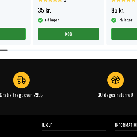
5
35 kr.
85 kr.
På lager
På lager
KØB
Gratis fragt over 299,-
30 dages returret!
HJÆLP
INFORMATIO