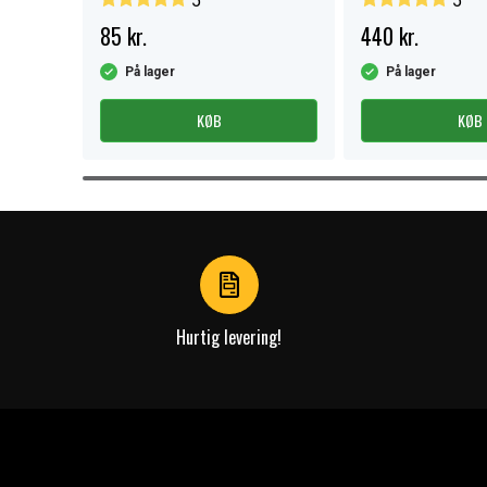
5
5
85 kr.
440 kr.
På lager
På lager
KØB
KØB
Item
1
of
3
Hurtig levering!