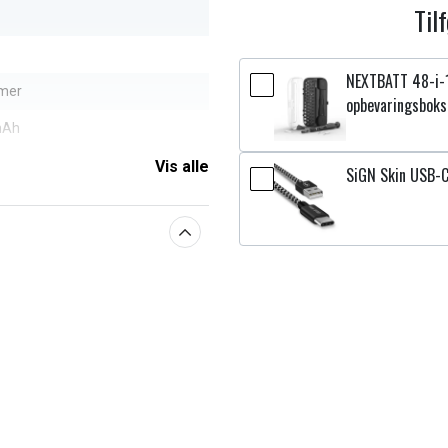
Til
NEXTBATT 48-i-
ymer
opbevaringsboks
mAh
Vis alle
SiGN Skin USB-C
aberne