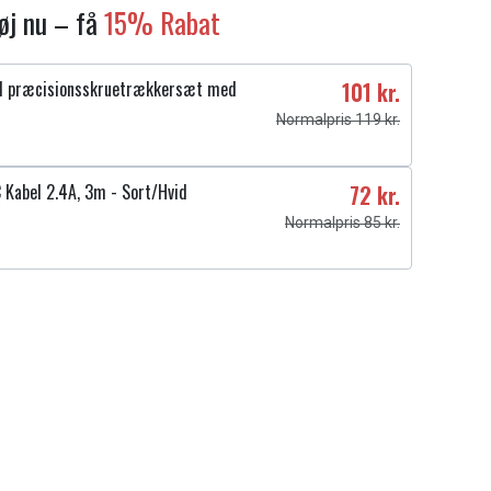
føj nu – få
15% Rabat
1 præcisionsskruetrækkersæt med
101 kr.
Normalpris 119 kr.
 Kabel 2.4A, 3m - Sort/Hvid
72 kr.
Normalpris 85 kr.