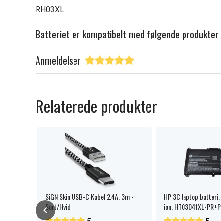
RH03XL
Batteriet er kompatibelt med følgende produkter
Anmeldelser
Relaterede produkter
 batteri
SiGN Skin USB-C Kabel 2.4A, 3m -
HP 3C laptop batteri, 
Sort/Hvid
ion, HT03041XL-PR+P