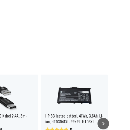
 Kabel 2.4A, 3m -
HP 3C laptop batteri, 41Wh, 3,6Ah, Li-
Varta Lon
ion, HT03041XL-PR+PL, HT03XL
2-pak