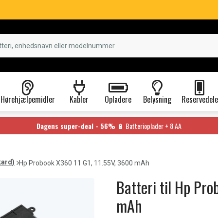
Hørehjælpemidler
Kabler
Opladere
Belysning
Reservedele
Dagens super-deal - 56%
🔋 Batterioplader + 8 AA
kard)
Hp Probook X360 11 G1, 11.55V, 3600 mAh
Batteri til Hp Pr
mAh