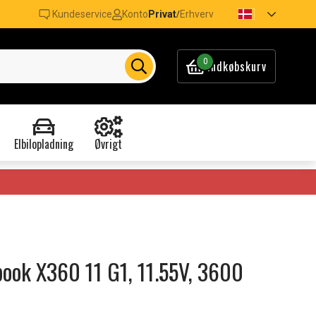
Kundeservice
Konto
Privat
Erhverv
/
0
Indkøbskurv
Elbilopladning
Øvrigt
obook X360 11 G1, 11.55V, 3600