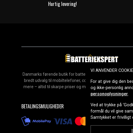
Hurtig levering!
VI ANVENDER COOKI
Danmarks førende butik for batterier, opladere og reservedel
bredt udvalg til mobiltelefoner, computere, værktøj, hush
For at give dig den be
mere – altid til skarpe priser og med hurtig levering. Sikke
og ikke-personlig an
2006.
personoplysninger
.
Ved at trykke på 'Godk
BETALINGSMULIGHEDER
formål du vil give sa
Samtykket er frivilligt