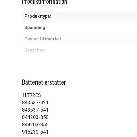
Produktinformation
of
1
Produkttype:
Spænding:
Passer til mærket:
Kapacitet:
Læs om betydningen af egensk
Batteriet erstatter
1LT72ES
843537-421
843537-541
844203-850
844203-855
915230-541