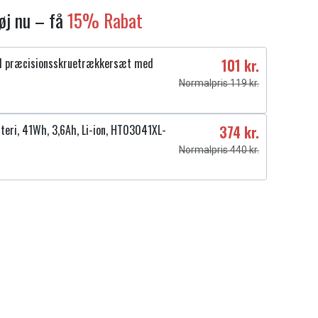
føj nu – få
15% Rabat
1 præcisionsskruetrækkersæt med
101 kr.
Normalpris 119 kr.
teri, 41Wh, 3,6Ah, Li-ion, HT03041XL-
374 kr.
Normalpris 440 kr.