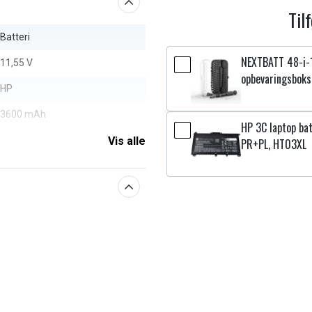
Til
Batteri
NEXTBATT 48-i-
11,55 V
opbevaringsboks
HP
3600 mAh
HP 3C laptop bat
Vis alle
PR+PL, HT03XL
aberne