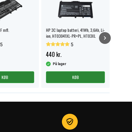
F mfl.
HP 3C laptop batteri, 41Wh, 3,6Ah, Li-
HP 250 G7
ion, HT03041XL-PR+PL, HT03XL
5
5
440 kr.
229 kr
På lager
På la
KØB
KØB