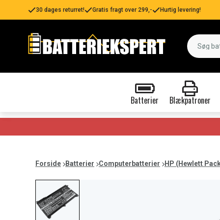
30 dages returret!
Gratis fragt over 299,-
Hurtig levering!
Batterier
Blækpatroner
Forside
Batterier
Computerbatterier
HP (Hewlett Pac