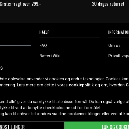
Gratis fragt over 299,-
30 dages returret!
HJÆLP
INFORMATIO
FAQ
Om os
Batteri Wiki
Privatlivspo
Retur
Købsvilkår
ES
e. Vi tilbyder et
Erhvervskunde
Cookies
oldning og meget
dste oplevelse anvender vi cookies og andre teknologier. Cookies kan 
r nethandel siden
noncering. Læs mere om dette i vores
cookiepolitik
og om, hvordan
G
end alle' giver du samtykke til alle disse formål. Du kan også vælge at 
LEVERINGSMULIGHEDER
mtykke til ved at benytte checkboksene ud for formålet.
 og kan til enhver tid ændres via dine cookieindstillinger eller ved at k
INDSTILLINGER
LUK OG GODKE