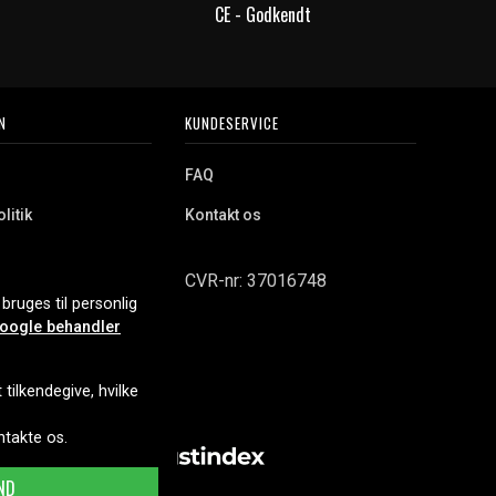
CE - Godkendt
N
KUNDESERVICE
FAQ
litik
Kontakt os
CVR-nr: 37016748
bruges til personlig
oogle behandler
tilkendegive, hvilke
ontakte os.
ND