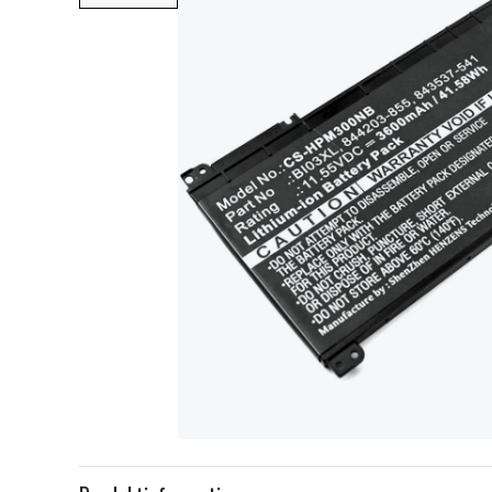
Item
1