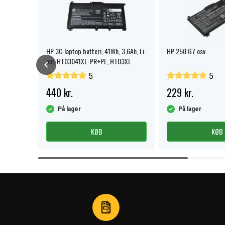
HP 3C laptop batteri, 41Wh, 3,6Ah, Li-
HP 250 G7 osv.
ion, HT03041XL-PR+PL, HT03XL
5
5
440 kr.
229 kr.
På lager
På lager
KØB
KØB
Item
1
of
4