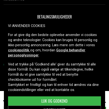
BETALINGSMULIGHEDER
VI ANVENDER COOKIES
For at give dig den bedste oplevelse anvender vi cookies
LEVERINGSMULIGHEDER
og andre teknologier. Cookies kan bruges til personlig og
ikke-personlig annoncering. Læs mere om dette i vores
cookiepolitik
og om, hvordan
Google behandler
personoplysninger
.
Ved at trykke på 'Godkend alle' giver du samtykke til alle
disse formål. Du kan også vælge at tilkendegive, hvilke
formål du vil give samtykke til ved at benytte
Copyright © 2026, Spares Nordic AB
checkboksene ud for formålet.
Samtykket er frivilligt og kan til enhver tid ændres via dine
cookieindstillinger eller ved at kontakte os.
475 kr.
Hp Spectre X360 15-CH001NB, 11.55V, 7150 mAh
LUK OG GODKEND