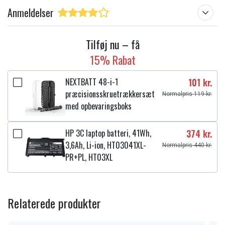
Anmeldelser
Tilføj nu – få
15% Rabat
NEXTBATT 48-i-1
101 kr.
præcisionsskruetrækkersæt
Normalpris 119 kr.
med opbevaringsboks
HP 3C laptop batteri, 41Wh,
374 kr.
3,6Ah, Li-ion, HT03041XL-
Normalpris 440 kr.
PR+PL, HT03XL
Relaterede produkter