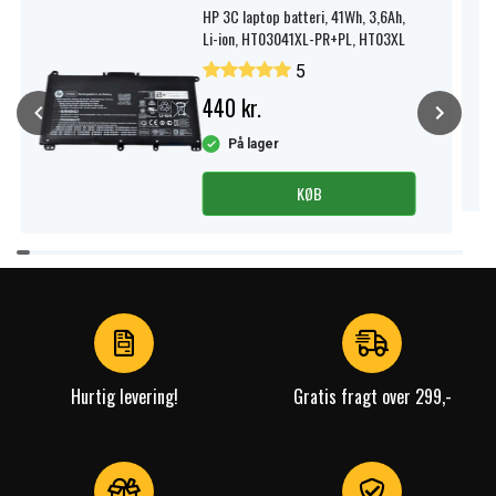
HP 3C laptop batteri, 41Wh, 3,6Ah,
Li-ion, HT03041XL-PR+PL, HT03XL
5
440 kr.
På lager
KØB
Item
1
of
4
Hurtig levering!
Gratis fragt over 299,-