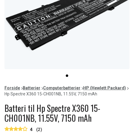
Item
item
1
0
of
Forside
Batterier
Computerbatterier
HP (Hewlett Packard)
1
Hp Spectre X360 15-CH001NB, 11.55V, 7150 mAh
Batteri til Hp Spectre X360 15-
CH001NB, 11.55V, 7150 mAh
4
(2)