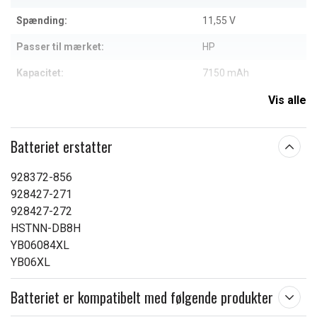
Spænding:
11,55 V
Passer til mærket:
HP
Kapacitet:
7150 mAh
Vis alle
Læs om betydningen af egenskaberne
Batteriet erstatter
928372-856
928427-271
928427-272
HSTNN-DB8H
YB06084XL
YB06XL
Batteriet er kompatibelt med følgende produkter