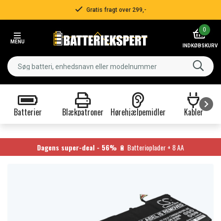
Gratis fragt over 299,-
Item
0
2
MENU
of
INDKØBSKURV
3
Batterier
Blækpatroner
Hørehjælpemidler
Kabler
Item
1
of
Dagens super-deal - 56%
🔋 Batterioplader + 8 AA
9