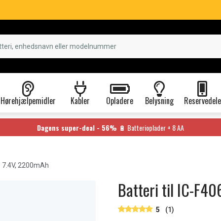
Hørehjælpemidler
Kabler
Opladere
Belysning
Reservedele
Dagens super-deal - 56%
🔋 Batterioplader + 8 AA
, 7.4V, 2200mAh
Batteri til IC-F4
5
(1)