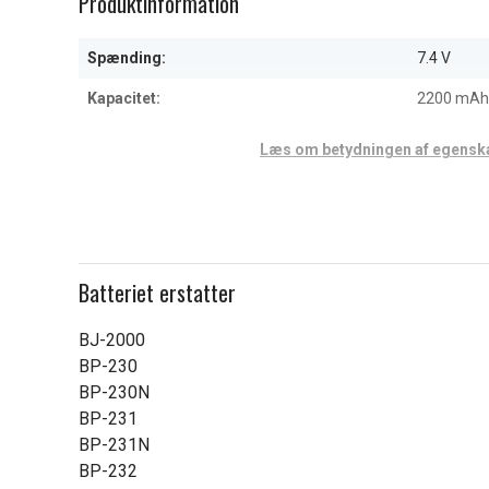
Produktinformation
of
5
Spænding:
7.4 V
Kapacitet:
2200 mAh
Læs om betydningen af egensk
Batteriet erstatter
BJ-2000
BP-230
BP-230N
BP-231
BP-231N
BP-232