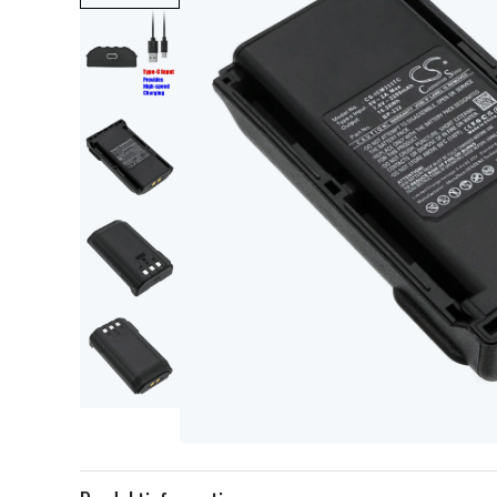
Item
1