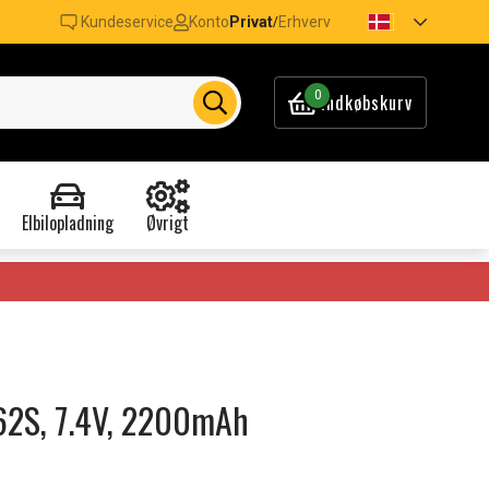
Kundeservice
Konto
Privat
Erhverv
/
0
Indkøbskurv
Elbilopladning
Øvrigt
062S, 7.4V, 2200mAh