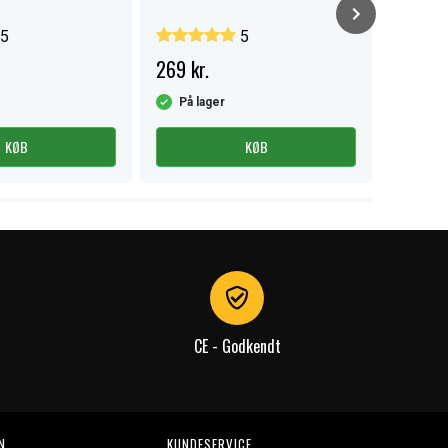
5
5
269 kr.
269 kr
På lager
På la
KØB
KØB
CE - Godkendt
N
KUNDESERVICE