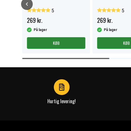
5
5
269 kr.
269 kr.
På lager
På lager
KØB
KØB
Item
1
of
4
Hurtig levering!