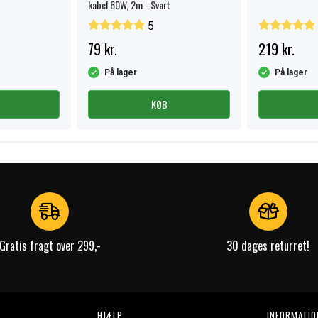
kabel 60W, 2m - Svart
5
79 kr.
219 kr.
På lager
På lager
KØB
Gratis fragt over 299,-
30 dages returret!
HJÆLP
INFORMATIO