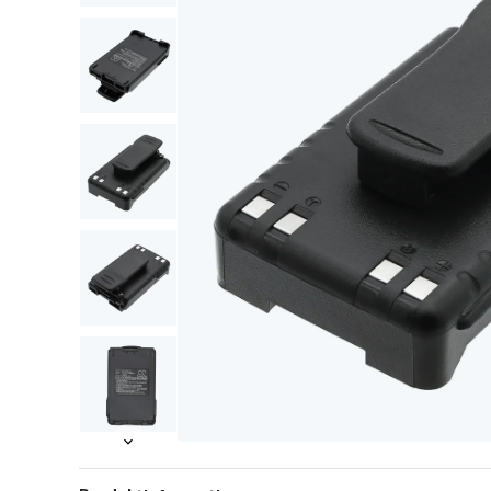
Item
Item
1
1