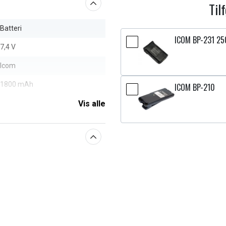
Til
Batteri
ICOM BP-231 2
7,4 V
Icom
1800 mAh
ICOM BP-210
Vis alle
aberne