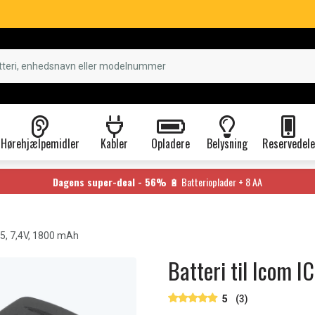
Hørehjælpemidler
Kabler
Opladere
Belysning
Reservedele
Dagens super-deal - 56%
🔋 Batterioplader + 8 AA
5, 7,4V, 1800 mAh
Batteri til Icom 
5
(3)