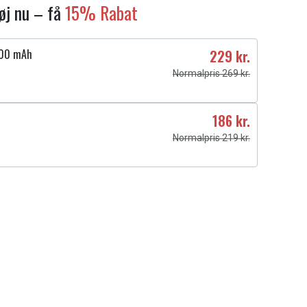
føj nu – få
15% Rabat
500 mAh
229 kr.
Normalpris 269 kr.
186 kr.
Normalpris 219 kr.