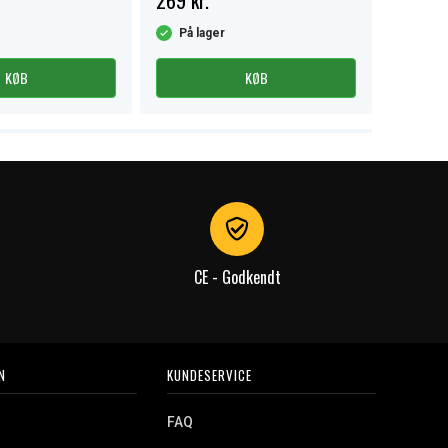
269 kr.
219 kr.
På lager
På la
KØB
KØB
CE - Godkendt
N
KUNDESERVICE
FAQ