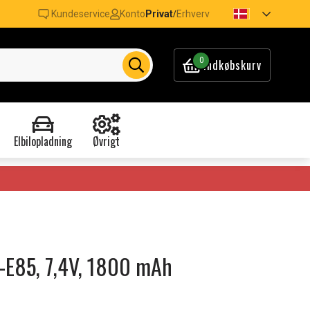
Kundeservice
Konto
Privat
Erhverv
/
0
Indkøbskurv
Elbilopladning
Øvrigt
IC-E85, 7,4V, 1800 mAh