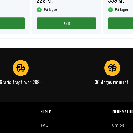
229 kr.
359 kr.
På lager
På lager
KØB
Gratis fragt over 299,-
30 dages returret!
HJÆLP
INFORMATIO
FAQ
Om os