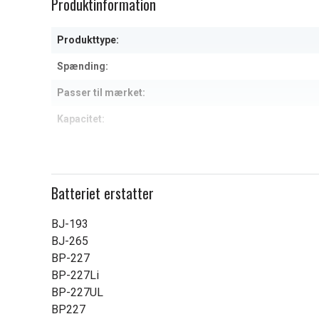
Produktinformation
of
of
6
6
Produkttype:
Spænding:
Passer til mærket:
Kapacitet:
Læs om betydningen af egensk
Batteriet erstatter
BJ-193
BJ-265
BP-227
BP-227Li
BP-227UL
BP227