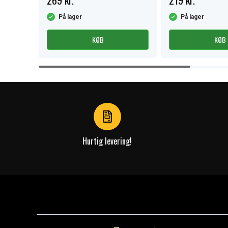
269 kr.
219 kr.
På lager
På lager
KØB
KØB
Item
1
of
4
Hurtig levering!