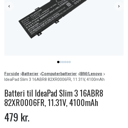
Item
item
item
item
item
item
item
1
0
1
2
3
4
5
of
Forside
Batterier
Computerbatterier
IBM/Lenovo
6
IdeaPad Slim 3 16ABR8 82XR0006FR, 11.31V, 4100mAh
Batteri til IdeaPad Slim 3 16ABR8
82XR0006FR, 11.31V, 4100mAh
479 kr.