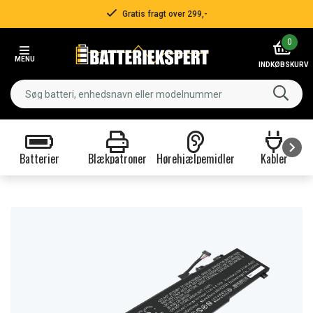
Gratis fragt over 299,-
Item
0
2
MENU
of
INDKØBSKURV
3
Batterier
Blækpatroner
Hørehjælpemidler
Kabler
Item
1
of
9