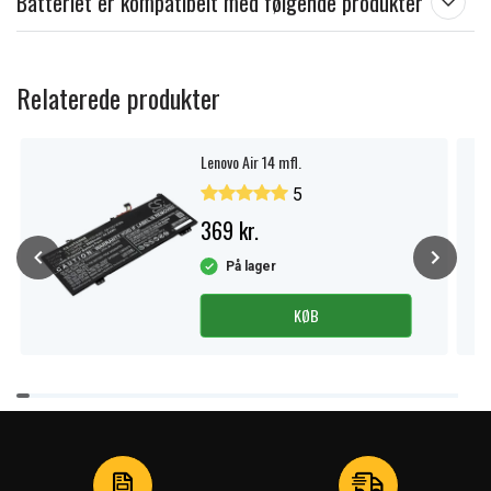
Batteriet er kompatibelt med følgende produkter
Relaterede produkter
Lenovo Air 14 mfl.
5
369 kr.
På lager
KØB
Item
1
of
4