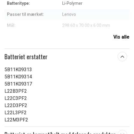
Batteritype:
Li-Polymer
Passer til mærket:
Lenovo
Mål:
298.60 x 70.00 x 6.00 mm
Kapacitet:
4100 mAh
Vis alle
Læs om betydningen af egenskaberne
Batteriet erstatter
5B11K09313
5B11K09314
5B11K09317
L22B3PF2
L22C3PF2
L22D3PF2
L22L3PF2
L22M3PF2