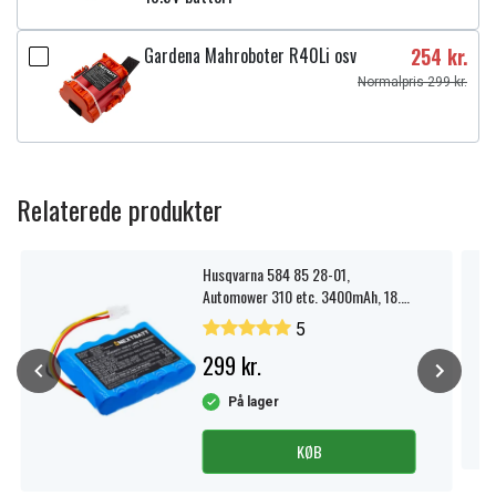
Gardena Mahroboter R40Li osv
254 kr.
Normalpris 299 kr.
Relaterede produkter
Husqvarna 584 85 28-01,
Automower 310 etc. 3400mAh, 18.5V
batteri
5
299 kr.
På lager
KØB