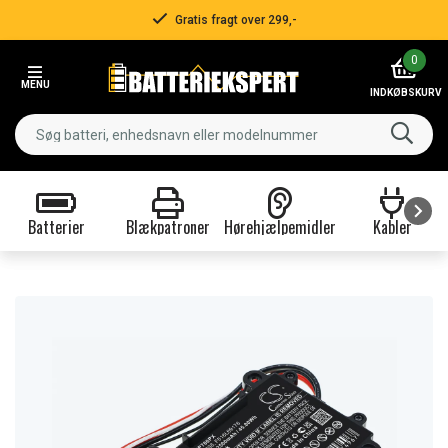
 fragt over 299,-
Hur
Item
0
3
MENU
of
INDKØBSKURV
3
Batterier
Blækpatroner
Hørehjælpemidler
Kabler
Item
1
of
9