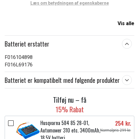
Læs om betydningen af egenskaberne
Vis alle
Batteriet erstatter
F016104898
F016L69176
Batteriet er kompatibelt med følgende produkter
Tilføj nu – få
15% Rabat
Husqvarna 584 85 28-01,
254 kr.
Automower 310 etc. 3400mAh,
Normalpris 299 kr.
18.5V batteri