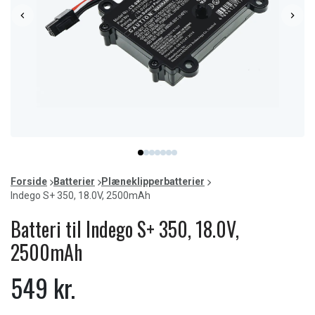
Item
item
item
item
item
item
item
item
1
0
1
2
3
4
5
6
of
Forside
Batterier
Plæneklipperbatterier
7
Indego S+ 350, 18.0V, 2500mAh
Batteri til Indego S+ 350, 18.0V,
2500mAh
549 kr.