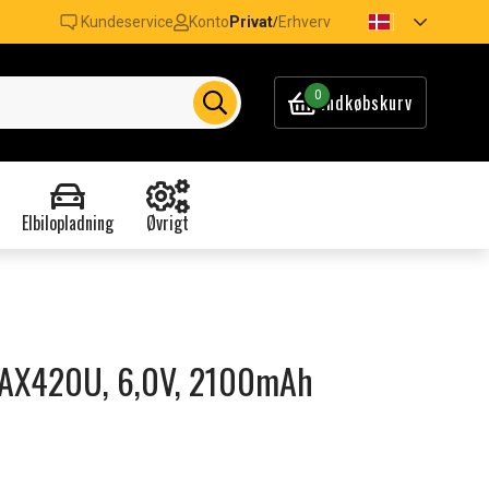
Kundeservice
Konto
Privat
Erhverv
/
0
Indkøbskurv
Elbilopladning
Øvrigt
GR-AX420U, 6,0V, 2100mAh