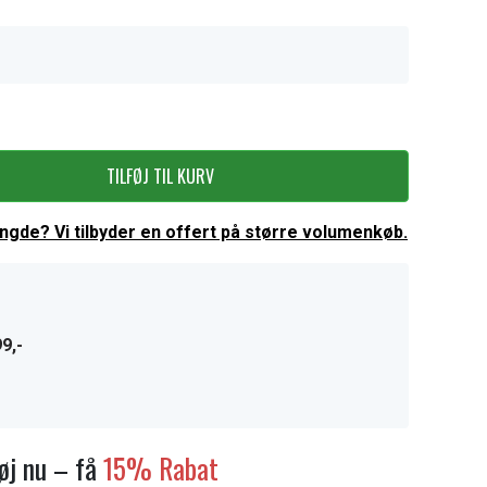
TILFØJ TIL KURV
ængde? Vi tilbyder en offert på større volumenkøb.
9,-
føj nu – få
15% Rabat