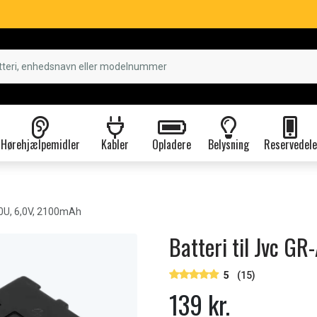
Hørehjælpemidler
Kabler
Opladere
Belysning
Reservedele
0U, 6,0V, 2100mAh
Batteri til Jvc 
5
(15)
139 kr.