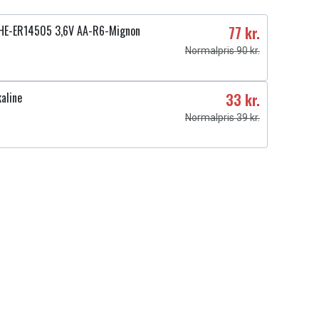
HE-ER14505 3,6V AA-R6-Mignon
77 kr.
Normalpris 90 kr.
aline
33 kr.
Normalpris 39 kr.