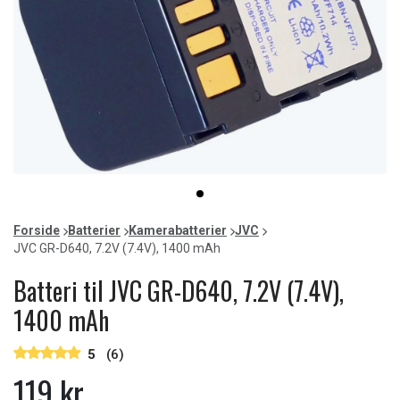
Item
item
1
0
of
Forside
Batterier
Kamerabatterier
JVC
1
JVC GR-D640, 7.2V (7.4V), 1400 mAh
Batteri til JVC GR-D640, 7.2V (7.4V),
1400 mAh
5
(6)
119 kr.