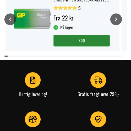
pak.
5
Fra 22 kr.
På lager
KØB
Item
1
of
4
Hurtig levering!
Gratis fragt over 299,-