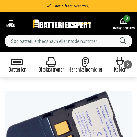
Gratis fragt over 299,-
Item
0
2
MENU
of
INDKØBSKURV
3
Batterier
Blækpatroner
Hørehjælpemidler
Kabler
Item
1
of
9