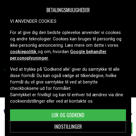
BETALINGSMULIGHEDER
VI ANVENDER COOKIES
For at give dig den bedste oplevelse anvender vi cookies
LEVERINGSMULIGHEDER
og andre teknologier. Cookies kan bruges til personlig og
ikke-personlig annoncering. Læs mere om dette i vores
cookiepolitik
og om, hvordan
Google behandler
personoplysninger
.
Ved at trykke på 'Godkend alle' giver du samtykke til alle
disse formål. Du kan også vælge at tilkendegive, hvilke
formål du vil give samtykke til ved at benytte
Copyright © 2026, Spares Nordic AB
checkboksene ud for formålet.
Samtykket er frivilligt og kan til enhver tid ændres via dine
cookieindstillinger eller ved at kontakte os.
119 kr.
JVC GR-D640, 7.2V (7.4V), 1400 mAh
LUK OG GODKEND
INDSTILLINGER
TILFØJ TIL KURV