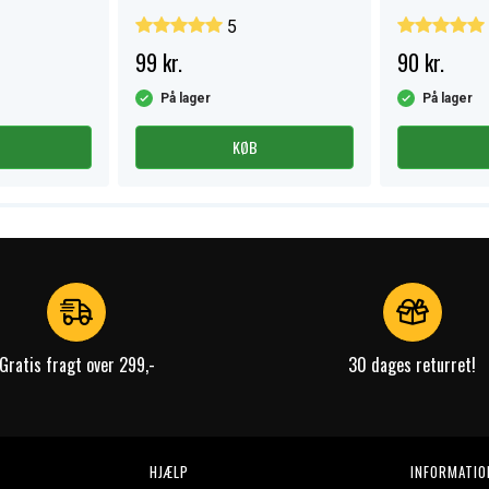
5
99 kr.
90 kr.
På lager
På lager
KØB
Gratis fragt over 299,-
30 dages returret!
HJÆLP
INFORMATIO