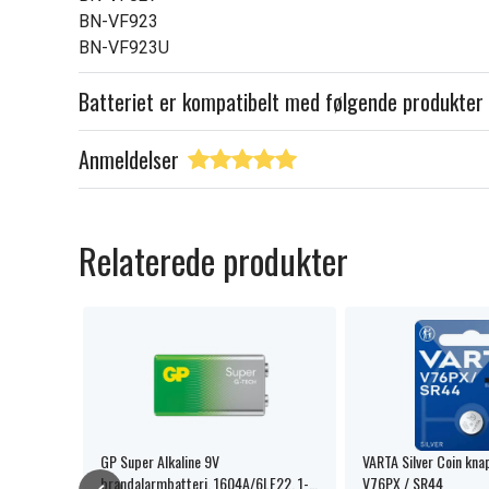
BN-VF923
BN-VF923U
Batteriet er kompatibelt med følgende produkter
Anmeldelser
Relaterede produkter
GP Super Alkaline 9V
VARTA Silver Coin knap
brandalarmbatteri, 1604A/6LF22, 1-
V76PX / SR44