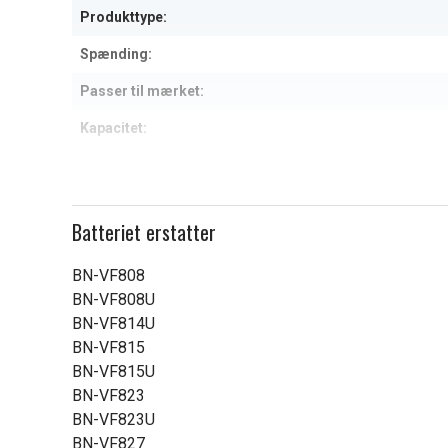
Produkttype:
Spænding:
Passer til mærket:
Kapacitet:
Læs om betydningen af egensk
Batteriet erstatter
BN-VF808
BN-VF808U
BN-VF814U
BN-VF815
BN-VF815U
BN-VF823
BN-VF823U
BN-VF827