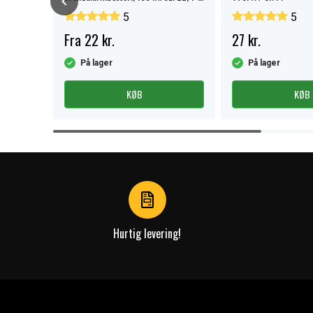
pak.
5
5
Fra 22 kr.
27 kr.
På lager
På lager
KØB
KØB
Item
1
of
4
Hurtig levering!