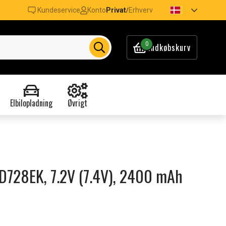
Kundeservice
Konto
Privat
Erhverv
/
0
Indkøbskurv
Elbilopladning
Øvrigt
R-D728EK, 7.2V (7.4V), 2400 mAh