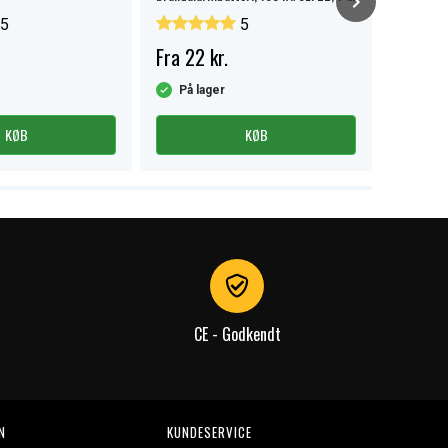
pak.
5
5
Fra 22 kr.
27 kr.
På lager
På la
KØB
KØB
CE - Godkendt
N
KUNDESERVICE