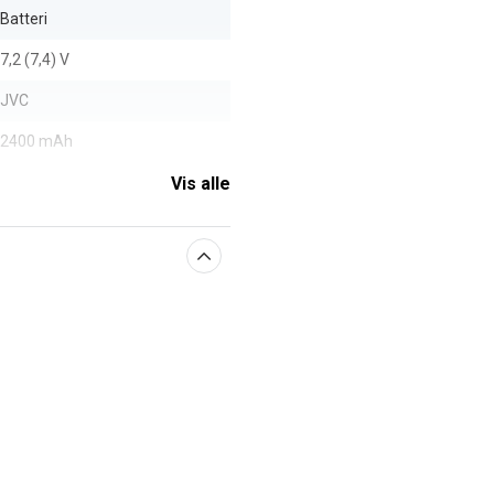
Batteri
7,2 (7,4) V
JVC
2400 mAh
Vis alle
aberne