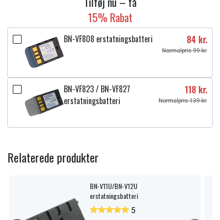
Tilføj nu – få
15% Rabat
BN-VF808 erstatningsbatteri
84 kr.
Normalpris 99 kr.
BN-VF823 / BN-VF827
118 kr.
erstatningsbatteri
Normalpris 139 kr.
Relaterede produkter
BN-V11U/BN-V12U
erstatningsbatteri
5