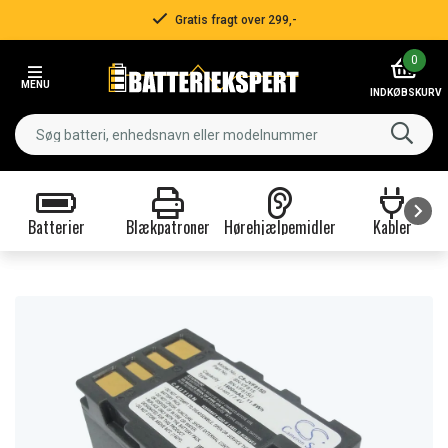
Gratis fragt over 299,-
Item
0
2
MENU
of
INDKØBSKURV
3
Batterier
Blækpatroner
Hørehjælpemidler
Kabler
Item
1
of
9