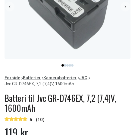
Item
item
item
item
item
item
1
0
1
2
3
4
of
Forside
Batterier
Kamerabatterier
JVC
5
Jvc GR-D746EX, 7,2 (7,4)V, 1600mAh
Batteri til Jvc GR-D746EX, 7,2 (7,4)V,
1600mAh
5
(10)
119 kr.