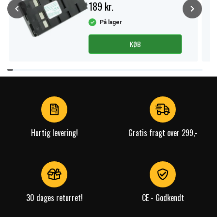
189 kr.
På lager
KØB
Item
1
of
4
Hurtig levering!
Gratis fragt over 299,-
30 dages returret!
CE - Godkendt