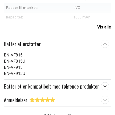
Passer til mærket:
JVC
Kapacitet:
1600 mAh
Vis alle
Læs om betydningen af egenskaberne
Batteriet erstatter
BN-VF815
BN-VF815U
BN-VF915
BN-VF915U
Batteriet er kompatibelt med følgende produkter
Anmeldelser