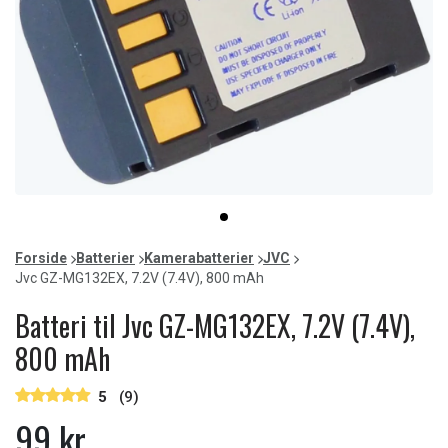
Item
item
1
0
of
Forside
Batterier
Kamerabatterier
JVC
1
Jvc GZ-MG132EX, 7.2V (7.4V), 800 mAh
Batteri til Jvc GZ-MG132EX, 7.2V (7.4V),
800 mAh
5
(9)
99 kr.