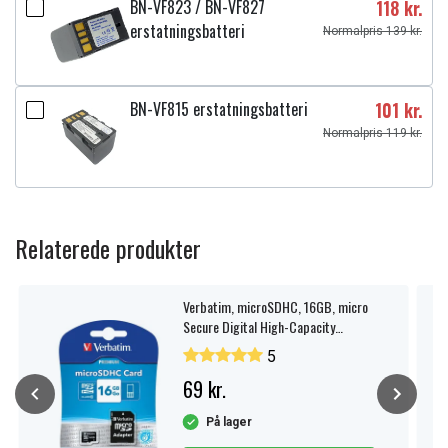
BN-VF823 / BN-VF827
118 kr.
erstatningsbatteri
Normalpris 139 kr.
BN-VF815 erstatningsbatteri
101 kr.
Normalpris 119 kr.
Relaterede produkter
Verbatim, microSDHC, 16GB, micro
Secure Digital High-Capacity
hukommelseskort
5
69 kr.
På lager