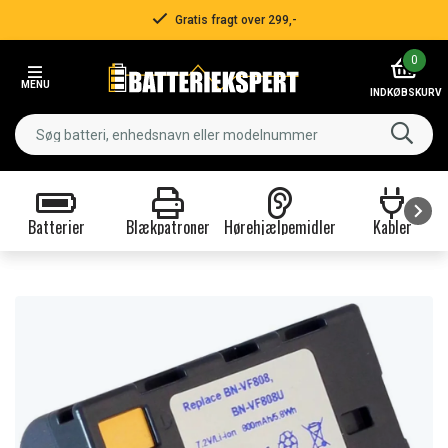
Gratis fragt over 299,-
Item
0
2
MENU
of
INDKØBSKURV
3
Batterier
Blækpatroner
Hørehjælpemidler
Kabler
Item
1
of
9