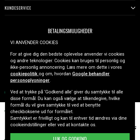
KUNDESERVICE
BETALINGSMULIGHEDER
VI ANVENDER COOKIES
For at give dig den bedste oplevelse anvender vi cookies
LEVERINGSMULIGHEDER
og andre teknologier. Cookies kan bruges til personlig og
ikke-personlig annoncering. Læs mere om dette i vores
cookiepolitik
og om, hvordan
Google behandler
personoplysninger
.
Ved at trykke på 'Godkend alle' giver du samtykke til alle
disse formål. Du kan også vælge at tilkendegive, hvilke
formål du vil give samtykke til ved at benytte
Copyright © 2026, Spares Nordic AB
checkboksene ud for formålet.
Samtykket er frivilligt og kan til enhver tid ændres via dine
75 kr.
Normalpris 83 kr.
cookieindstillinger eller ved at kontakte os.
KNIVE TIL STIGA STIG, 12 STK
LUK OG GODKEND