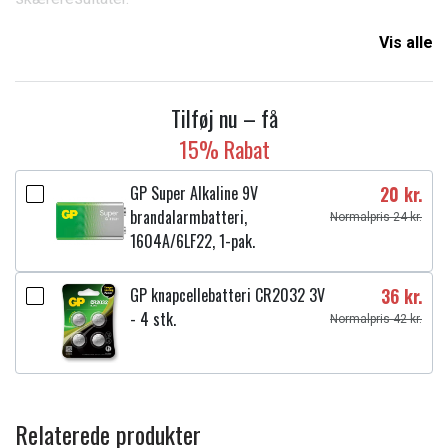
Knivene og skruerne placeres i separate beholdere, der let
Vis alle
åbnes bagpå, hvor emballagen er perforeret.
Kniv specifikation
Tilføj nu – få
Materiale: Rustfrit stål
15% Rabat
Dimensioner: 44,5 mm x 16 mm x 0,8 mm
GP Super Alkaline 9V
20 kr.
brandalarmbatteri,
Normalpris 24 kr.
Huldiameter: 5,2 mm
1604A/6LF22, 1-pak.
GP knapcellebatteri CR2032 3V
36 kr.
Passer til mærket:
Stiga
- 4 stk.
Normalpris 42 kr.
Læs om betydningen af egenskaberne
Relaterede produkter