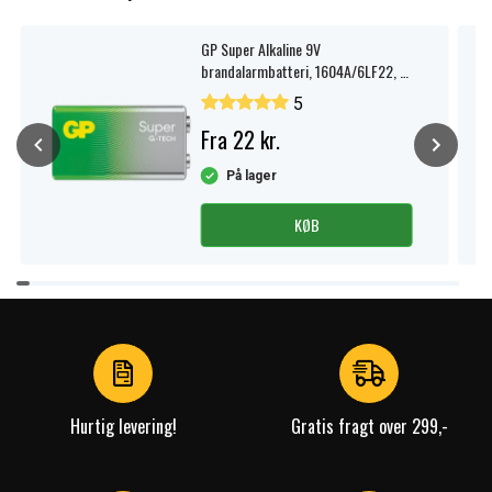
GP Super Alkaline 9V
brandalarmbatteri, 1604A/6LF22, 1-
pak.
5
Fra 22 kr.
På lager
KØB
Item
1
of
4
Hurtig levering!
Gratis fragt over 299,-