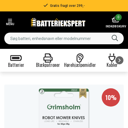
Gratis fragt over 299,-
Item
0
2
MENU
of
INDKØBSKURV
3
Batterier
Blækpatroner
Hørehjælpemidler
Kabler
Item
1
of
9
10%