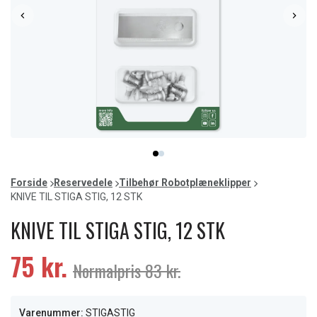
Item
item
item
1
0
1
of
Forside
Reservedele
Tilbehør Robotplæneklipper
2
KNIVE TIL STIGA STIG, 12 STK
KNIVE TIL STIGA STIG, 12 STK
75 kr.
Normalpris 83 kr.
Varenummer:
STIGASTIG