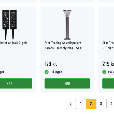
koration Izola 2-pak
Star Trading Solcellepullert
Star Tra
Narona Havebelysning - Sølv
– Beige
179 kr.
219 kr
ger
På lager
På l
KØB
KØB
1
2
3
4