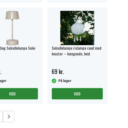
ding Solcellelampe Solei
Solcellelampe rislampe rund med
kvaster – hængende, hvid
.
69 kr.
ager
På lager
KØB
KØB