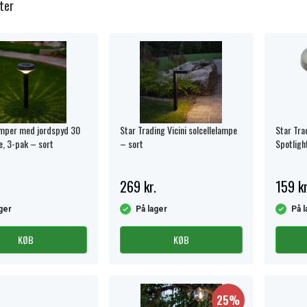
ter
amper med jordspyd 30
Star Trading Vicini solcellelampe
Star Tra
e, 3-pak – sort
– sort
Spotligh
Sølv
269 kr.
159 kr
ger
På lager
På l
KØB
KØB
25%