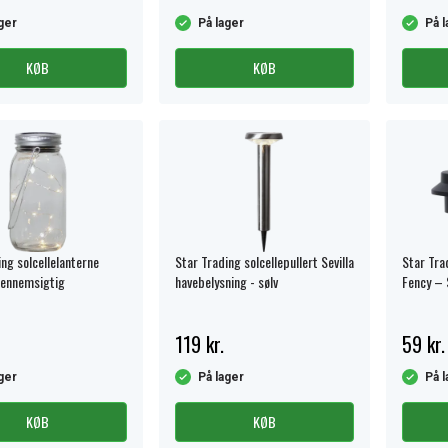
ger
På lager
På l
KØB
KØB
ng solcellelanterne
Star Trading solcellepullert Sevilla
Star Tra
gennemsigtig
havebelysning - sølv
Fency – 
119 kr.
59 kr.
ger
På lager
På l
KØB
KØB