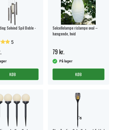
ding Solvind Spil Boble -
Solcellelampe rislampe oval –
hængende, hvid
5
.
79 kr.
ager
På lager
KØB
KØB