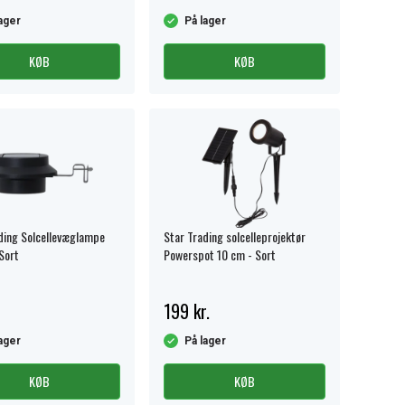
ager
På lager
KØB
KØB
ding Solcellevæglampe
Star Trading solcelleprojektør
Sort
Powerspot 10 cm - Sort
199 kr.
ager
På lager
KØB
KØB