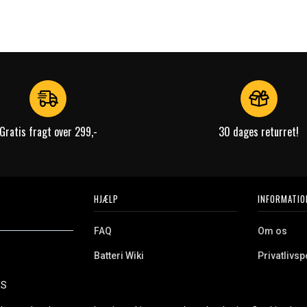
Gratis fragt over 299,-
30 dages returret!
HJÆLP
INFORMATIO
FAQ
Om os
Batteri Wiki
Privatlivspo
Retur
Købsvilkår
ES
e. Vi tilbyder et
Erhvervskunde
Cookies