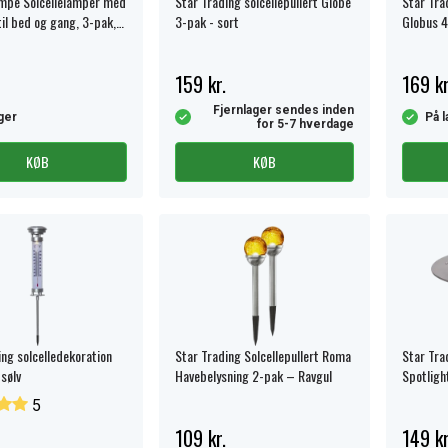
ampe Solcellelamper med
Star Trading solcellepullert Globe
Star Trad
il bed og gang, 3-pak,
3-pak - sort
Globus 4
ttil blomsterbede og
, 3-pak stålfarvet
159 kr.
169 kr
Fjernlager sendes inden
ger
På l
for 5-7 hverdage
KØB
KØB
ing solcelledekoration
Star Trading Solcellepullert Roma
Star Tra
sølv
Havebelysning 2-pak – Ravgul
Spotligh
5
109 kr.
149 kr