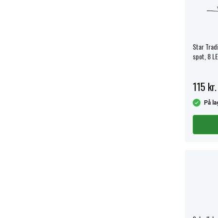
Star Trad
spot, 8 LE
115 kr.
På la