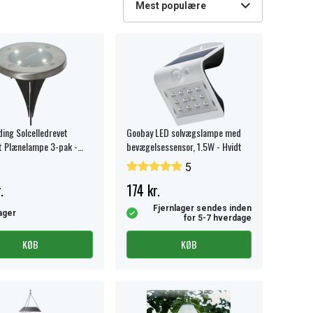
Mest populære
ding Solcelledrevet
Goobay LED solvægslampe med
t Plænelampe 3-pak -
bevægelsessensor, 1.5W - Hvidt
5
.
174 kr.
Fjernlager sendes inden
ager
for 5-7 hverdage
KØB
KØB