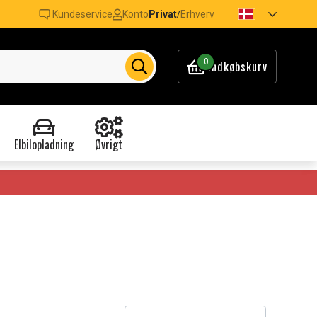
Kundeservice
Konto
Privat
Erhverv
/
0
Indkøbskurv
Elbilopladning
Øvrigt