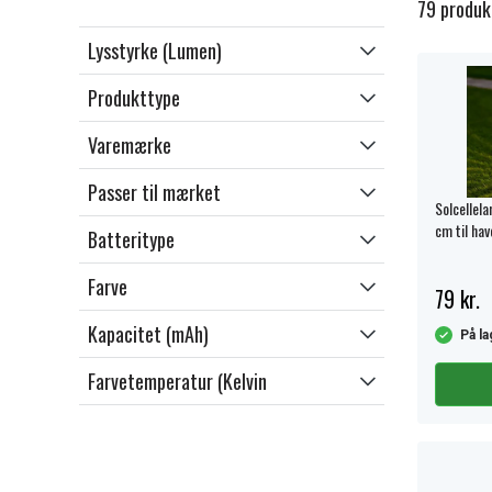
79 produk
Lysstyrke (Lumen)
Produkttype
Varemærke
Passer til mærket
Solcellel
cm til hav
Batteritype
Farve
79 kr.
Kapacitet (mAh)
På la
Farvetemperatur (Kelvin