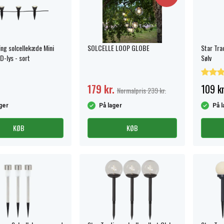
ing solcellekæde Mini
SOLCELLE LOOP GLOBE
Star Tra
D-lys - sort
Sølv
179 kr.
109 kr
Normalpris 239 kr.
ger
På lager
På l
KØB
KØB