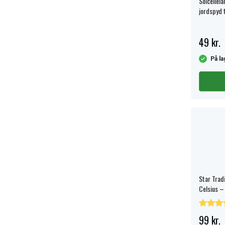
Solcellel
jordspyd t
stålfarve
gangstier
49 kr.
På la
Star Trad
Celsius – 
99 kr.