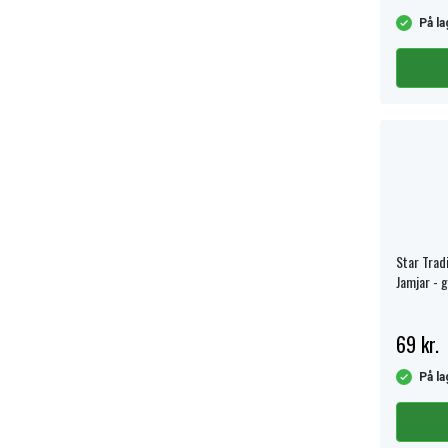
På la
Star Tradi
Jamjar - 
69 kr.
På la