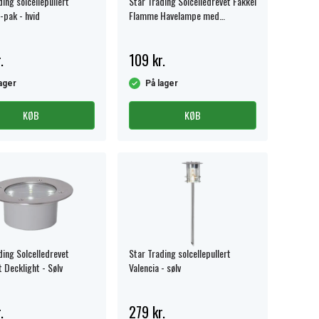
ing solcellepullert
Star Trading Solcelledrevet Fakkel
-pak - hvid
Flamme Havelampe med
Vægbeslag – Sort
.
109 kr.
ager
På lager
KØB
KØB
ding Solcelledrevet
Star Trading solcellepullert
t Decklight - Sølv
Valencia - sølv
.
279 kr.