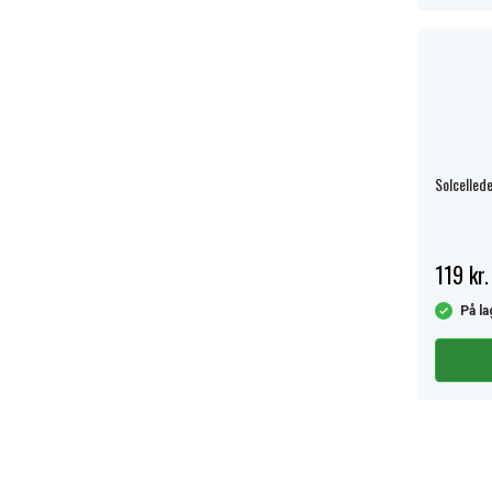
Solcellede
119 kr.
På la