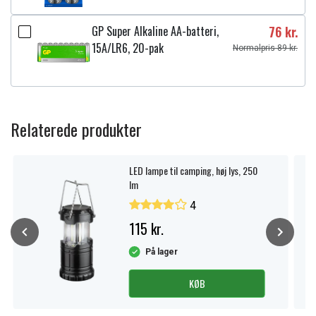
Anvendelsesområde:
Udendørs
GP Super Alkaline AA-batteri,
76 kr.
15A/LR6, 20-pak
Normalpris 89 kr.
Lyskilder:
1
Lyskilde inkluderet:
Ja
Type lyskilde:
LED
Relaterede produkter
Fatning:
Kan ikke udskiftes
Batteriinformation:
3 AA-batterier medfølger ikke.
LED lampe til camping, høj lys, 250
lm
Brændetid ca. 200 timer.
4
Sensor:
Lysrelæ
115 kr.
Timer:
6 timer tændt, 18 timer slukket, gentagende
På lager
Afbryder:
Integreret
KØB
Samlet effekt (W):
0,11