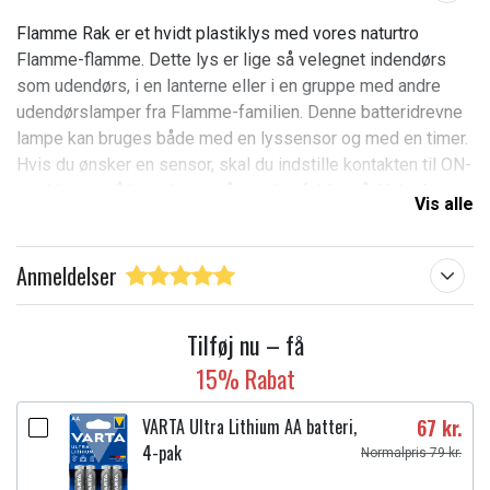
Flamme Rak er et hvidt plastiklys med vores naturtro
Flamme-flamme. Dette lys er lige så velegnet indendørs
som udendørs, i en lanterne eller i en gruppe med andre
udendørslamper fra Flamme-familien. Denne batteridrevne
lampe kan bruges både med en lyssensor og med en timer.
Hvis du ønsker en sensor, skal du indstille kontakten til ON-
positionen, så lyser lyset, når mørket falder på. Hvis du i
Vis alle
stedet indstiller kontakten til timeren, lyser lyset i 6 timer,
slukker derefter i 18 timer og lyser igen den næste dag.
Anmeldelser
Farve:
Hvid
Tilføj nu – få
Lysfarve:
Varm hvid
15% Rabat
Bredde/længde (cm):
10,00
VARTA Ultra Lithium AA batteri,
67 kr.
Højde (cm):
27,50
4-pak
Normalpris 79 kr.
Dybde (cm):
10,00