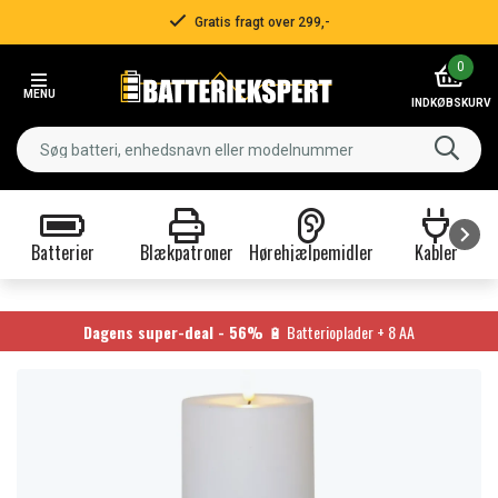
Gratis fragt over 299,-
Item
0
2
MENU
of
INDKØBSKURV
3
Batterier
Blækpatroner
Hørehjælpemidler
Kabler
Item
1
of
Dagens super-deal - 56%
🔋 Batterioplader + 8 AA
9