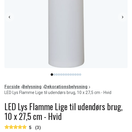
Item
item
item
item
item
item
item
item
item
item
item
item
item
item
1
0
1
2
3
4
5
6
7
8
9
10
11
12
of
Forside
Belysning
Dekorationsbelysning
13
LED Lys Flamme Lige til udendørs brug, 10 x 27,5 cm - Hvid
LED Lys Flamme Lige til udendørs brug,
10 x 27,5 cm - Hvid
5
(3)