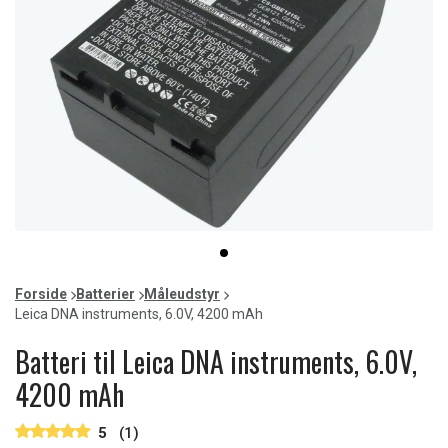
Item
item
1
0
of
Forside
Batterier
Måleudstyr
1
Leica DNA instruments, 6.0V, 4200 mAh
Batteri til Leica DNA instruments, 6.0V,
4200 mAh
5
(1)