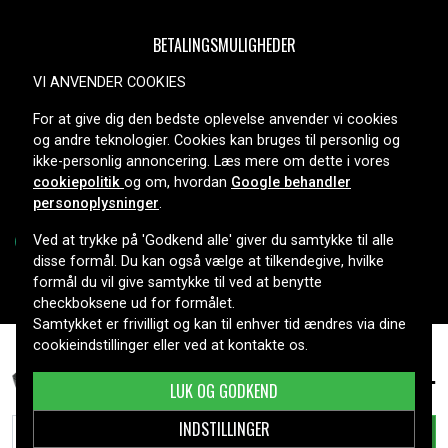
BETALINGSMULIGHEDER
VI ANVENDER COOKIES
For at give dig den bedste oplevelse anvender vi cookies
LEVERINGSMULIGHEDER
og andre teknologier. Cookies kan bruges til personlig og
ikke-personlig annoncering. Læs mere om dette i vores
cookiepolitik
og om, hvordan
Google behandler
personoplysninger
.
Ved at trykke på 'Godkend alle' giver du samtykke til alle
disse formål. Du kan også vælge at tilkendegive, hvilke
formål du vil give samtykke til ved at benytte
Copyright © 2026, Spares Nordic AB
checkboksene ud for formålet.
Samtykket er frivilligt og kan til enhver tid ændres via dine
cookieindstillinger eller ved at kontakte os.
328 kr.
Leica DNA instruments, 6.0V, 4200 mAh
LUK OG GODKEND
INDSTILLINGER
TILFØJ TIL KURV