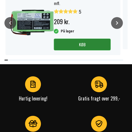
mfl.
5
209 kr.
På lager
KØB
Item
1
of
4
Hurtig levering!
Gratis fragt over 299,-