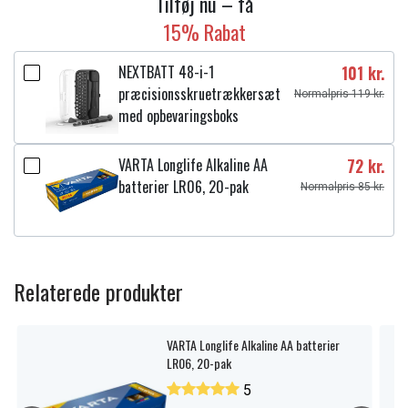
Tilføj nu – få
15% Rabat
NEXTBATT 48-i-1
101 kr.
præcisionsskruetrækkersæt
Normalpris 119 kr.
med opbevaringsboks
VARTA Longlife Alkaline AA
72 kr.
batterier LR06, 20-pak
Normalpris 85 kr.
Relaterede produkter
VARTA Longlife Alkaline AA batterier
LR06, 20-pak
5