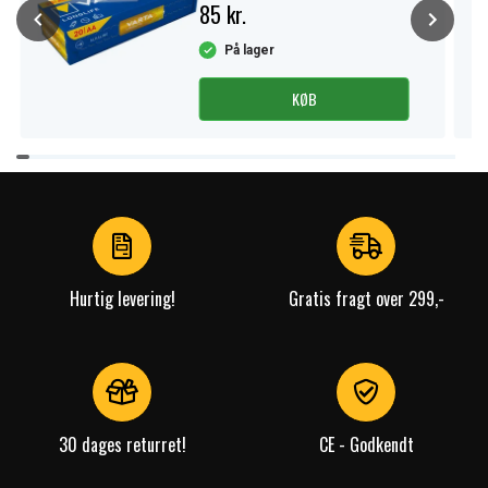
85 kr.
På lager
KØB
Item
1
of
4
Hurtig levering!
Gratis fragt over 299,-
30 dages returret!
CE - Godkendt