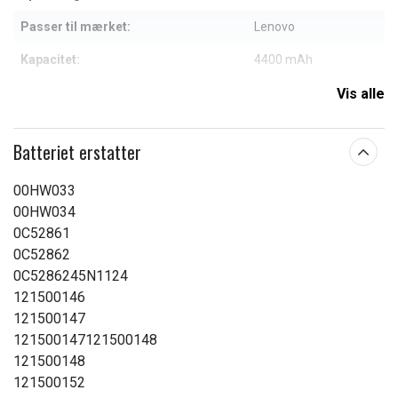
Passer til mærket:
Lenovo
Kapacitet:
4400 mAh
Vis alle
Læs om betydningen af egenskaberne
Batteriet erstatter
00HW033
00HW034
0C52861
0C52862
0C5286245N1124
121500146
121500147
121500147121500148
121500148
121500152