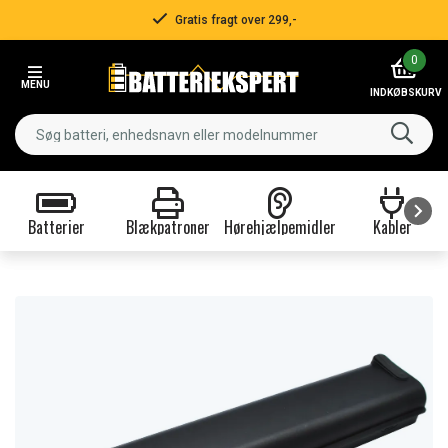
Gratis fragt over 299,-
Item
0
2
MENU
of
INDKØBSKURV
3
Batterier
Blækpatroner
Hørehjælpemidler
Kabler
Item
1
of
9