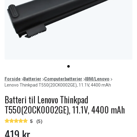
Item
item
1
0
of
Forside
Batterier
Computerbatterier
IBM/Lenovo
1
Lenovo Thinkpad T550(20CK0002GE), 11.1V, 4400 mAh
Batteri til Lenovo Thinkpad
T550(20CK0002GE), 11.1V, 4400 mAh
5
(5)
419 kr.