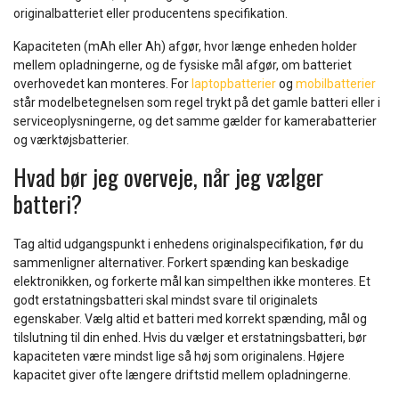
originalbatteriet eller producentens specifikation.
Kapaciteten (mAh eller Ah) afgør, hvor længe enheden holder
mellem opladningerne, og de fysiske mål afgør, om batteriet
overhovedet kan monteres. For
laptopbatterier
og
mobilbatterier
står modelbetegnelsen som regel trykt på det gamle batteri eller i
serviceoplysningerne, og det samme gælder for kamerabatterier
og værktøjsbatterier.
Hvad bør jeg overveje, når jeg vælger
batteri?
Tag altid udgangspunkt i enhedens originalspecifikation, før du
sammenligner alternativer. Forkert spænding kan beskadige
elektronikken, og forkerte mål kan simpelthen ikke monteres. Et
godt erstatningsbatteri skal mindst svare til originalets
egenskaber. Vælg altid et batteri med korrekt spænding, mål og
tilslutning til din enhed. Hvis du vælger et erstatningsbatteri, bør
kapaciteten være mindst lige så høj som originalens. Højere
kapacitet giver ofte længere driftstid mellem opladningerne.