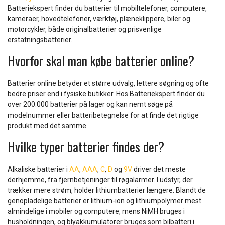
Batteriekspert finder du batterier til mobiltelefoner, computere,
kameraer, hovedtelefoner, værktøj, plæneklippere, biler og
motorcykler, både originalbatterier og prisvenlige
erstatningsbatterier.
Hvorfor skal man købe batterier online?
Batterier online betyder et større udvalg, lettere søgning og ofte
bedre priser end i fysiske butikker. Hos Batteriekspert finder du
over 200.000 batterier på lager og kan nemt søge på
modelnummer eller batteribetegnelse for at finde det rigtige
produkt med det samme.
Hvilke typer batterier findes der?
Alkaliske batterier i
AA
,
AAA
,
C
,
D
og
9V
driver det meste
derhjemme, fra fjernbetjeninger til røgalarmer. I udstyr, der
trækker mere strøm, holder lithiumbatterier længere. Blandt de
genopladelige batterier er lithium-ion og lithiumpolymer mest
almindelige i mobiler og computere, mens NiMH bruges i
husholdningen, og blyakkumulatorer bruges som bilbatteri i