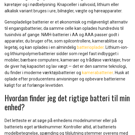
køretøjer og i nødbelysning. Knapceller i sølvoxid, lithium eller
alkalisk variant bruges i ure, bilnøgler, vægte og høreapparater.
Genopladelige batterier er et økonomisk og miljøvenligt alternativ
til engangsbatterier, da samme celle kan oplades hundredvis til
tusindvis af gange. NiMH-batterier i AA og AAA passer godt i
apparater, du bruger ofte, som spilcontrollere, kamerablitse og
legetøj, og kan oplades i en almindelig
batterioplader
. Lithium-ion-
og lithiumpolymerbatterier sidder som regel fast indbygget i
mobiler, bærbare computere, kameraer og trådløse værktøjer, hvor
de giver høj kapacitet og lav vægt — det er den samme teknologi,
du finder i moderne værktøjsbatterier og
kamerabatterier
. Husk at
oplade efter producentens anvisninger og opbevare batterierne
køligt for at forlænge levetiden.
Hvordan finder jeg det rigtige batteri til min
enhed?
Det letteste er at søge på enhedens modelnummer eller på
batteriets eget artikelnummer. Kontroller altid, at batteriets
modelbetegnelse, spænding og tilslutning stemmer overens med