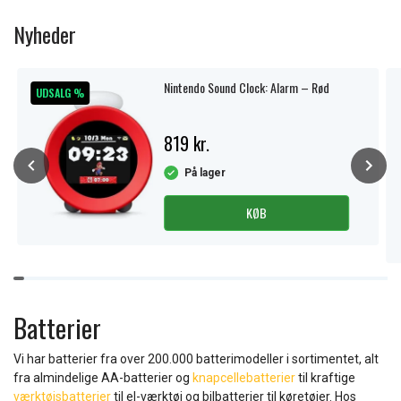
1
of
Nyheder
11
Nintendo Sound Clock: Alarm – Rød
UDSALG %
819 kr.
På lager
KØB
Item
1
of
Batterier
10
Vi har batterier fra over 200.000 batterimodeller i sortimentet, alt
fra almindelige AA-batterier og
knapcellebatterier
til kraftige
værktøjsbatterier
til el-værktøj og bilbatterier til køretøjer. Hos