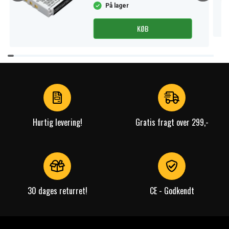
På lager
KØB
Item
1
of
3
Hurtig levering!
Gratis fragt over 299,-
30 dages returret!
CE - Godkendt