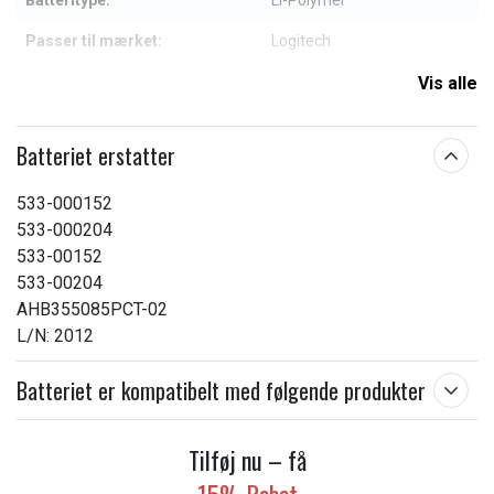
Batteritype:
Li-Polymer
Passer til mærket:
Logitech
Mål:
86.5 x 50 x 3 mm
Vis alle
Kapacitet:
1500 mAh
Batteriet erstatter
Læs om betydningen af egenskaberne
533-000152
533-000204
533-00152
533-00204
AHB355085PCT-02
L/N: 2012
Batteriet er kompatibelt med følgende produkter
Tilføj nu – få