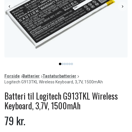
Item
item
item
item
item
item
item
1
0
1
2
3
4
5
of
Forside
Batterier
Tastaturbatterier
6
Logitech G913TKL Wireless Keyboard, 3,7V, 1500mAh
Batteri til Logitech G913TKL Wireless
Keyboard, 3,7V, 1500mAh
79 kr.