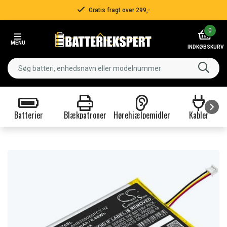
Gratis fragt over 299,-
Item
0
2
MENU
of
INDKØBSKURV
3
Batterier
Blækpatroner
Hørehjælpemidler
Kabler
Item
1
of
9