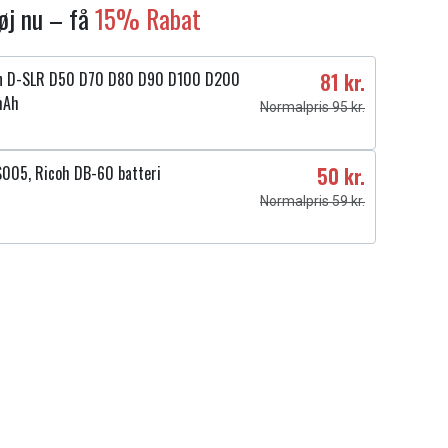
føj nu – få
15% Rabat
kon D-SLR D50 D70 D80 D90 D100 D200
81 kr.
mAh
Normalpris 95 kr.
S005, Ricoh DB-60 batteri
50 kr.
Normalpris 59 kr.