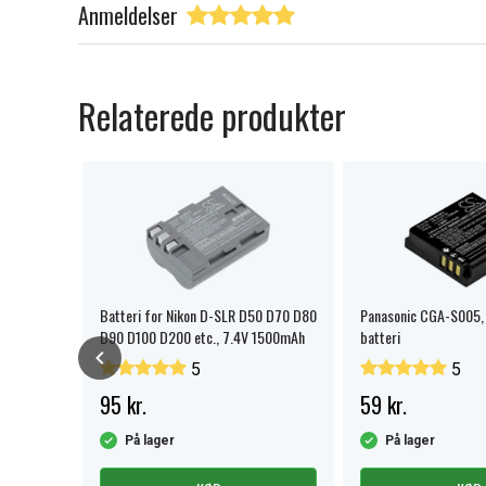
Anmeldelser
Relaterede produkter
 til
Batteri for Nikon D-SLR D50 D70 D80
Panasonic CGA-S005,
D90 D100 D200 etc., 7.4V 1500mAh
batteri
5
5
95 kr.
59 kr.
På lager
På lager