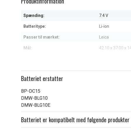
Produktinformation
of
4
Spænding:
7.4 V
Batteritype:
Li-ion
Passer til mærket:
Leica
Mål:
42.10 x 37.00 x 
Kapacitet:
980 mAh
Læs om betydningen af egensk
Batteriet erstatter
BP-DC15
DMW-BLG10
DMW-BLG10E
Batteriet er kompatibelt med følgende produkter