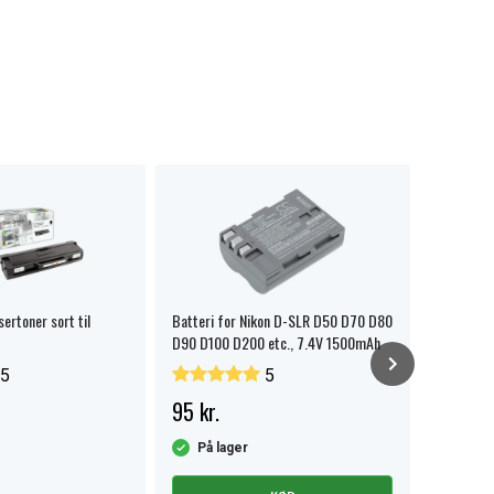
rtoner sort til
Batteri for Nikon D-SLR D50 D70 D80
Panasoni
D90 D100 D200 etc., 7.4V 1500mAh
batteri
5
5
95 kr.
59 kr.
På lager
På la