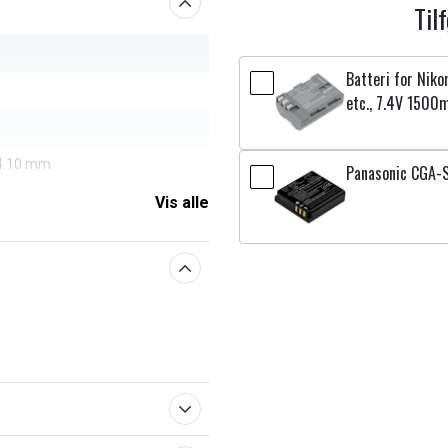
Til
Batteri for Ni
etc., 7.4V 1500
14.10 mm
Panasonic CGA-
Vis alle
aberne