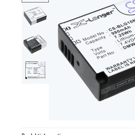
Item
1