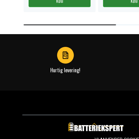
KØB
KØB
Item
1
of
4
Hurtig levering!