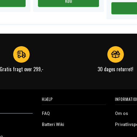
KØB
Gratis fragt over 299,-
30 dages returret!
HJÆLP
INFORMATIO
FAQ
Om os
Batteri Wiki
Privatlivspo
Retur
Købsvilkår