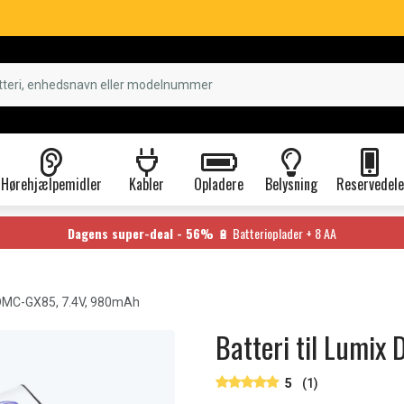
Hørehjælpemidler
Kabler
Opladere
Belysning
Reservedele
Dagens super-deal - 56%
🔋 Batterioplader + 8 AA
DMC-GX85, 7.4V, 980mAh
Batteri til Lumi
5
(1)