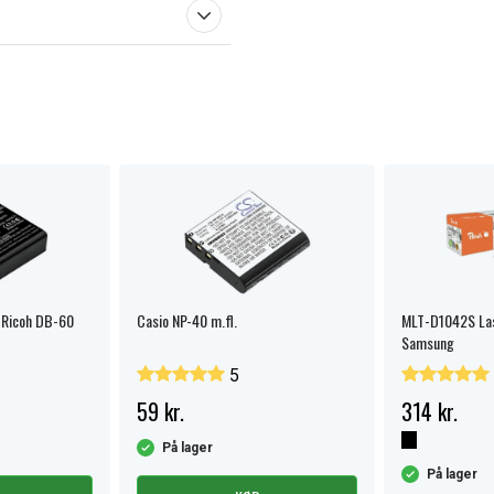
 Ricoh DB-60
Casio NP-40 m.fl.
MLT-D1042S Lase
Samsung
5
59 kr.
314 kr.
På lager
På lager