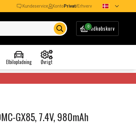
Kundeservice
Konto
Privat
Erhverv
/
0
Indkøbskurv
Elbilopladning
Øvrigt
x DMC-GX85, 7.4V, 980mAh