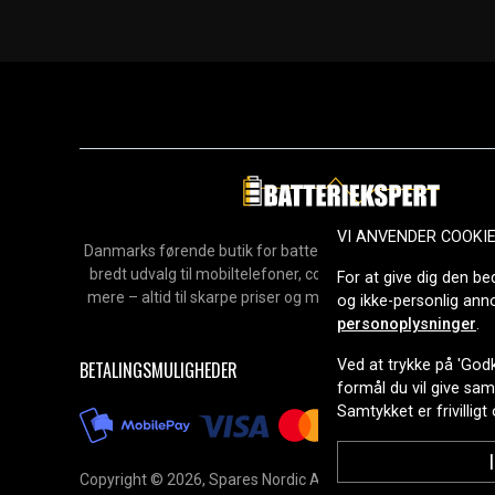
VI ANVENDER COOKI
Danmarks førende butik for batterier, opladere og reservedel
bredt udvalg til mobiltelefoner, computere, værktøj, hush
For at give dig den be
mere – altid til skarpe priser og med hurtig levering. Sikke
og ikke-personlig an
2006.
personoplysninger
.
Ved at trykke på 'Godk
BETALINGSMULIGHEDER
formål du vil give sa
Samtykket er frivilligt
Copyright © 2026, Spares Nordic AB