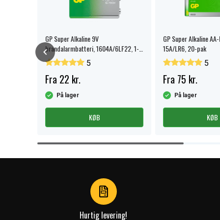
r Alkaline
GP Super Alkaline 9V
GP Super Alkaline AA-
brandalarmbatteri, 1604A/6LF22, 1-
15A/LR6, 20-pak
pak.
5
5
Fra 22 kr.
Fra 75 kr.
På lager
På lager
KØB
KØB
Item
1
of
4
Hurtig levering!