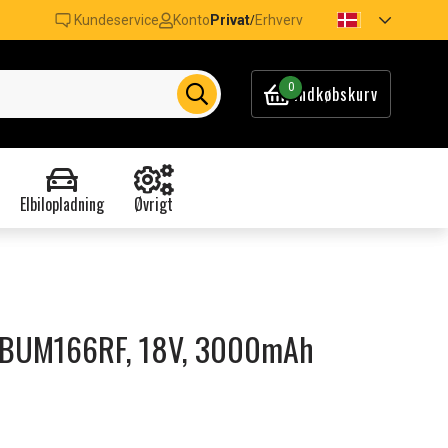
Kundeservice
Konto
Privat
Erhverv
/
0
Indkøbskurv
Elbilopladning
Øvrigt
ta BUM166RF, 18V, 3000mAh