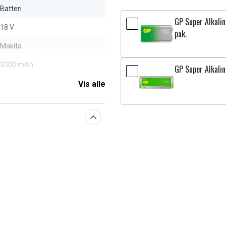
Batteri
GP Super Alkali
18 V
pak.
Makita
3000 mAh
GP Super Alkalin
Vis alle
aberne