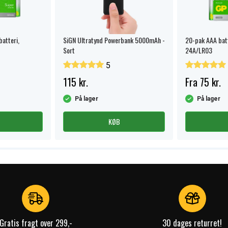
batteri,
SiGN Ultratynd Powerbank 5000mAh -
20-pak AAA batt
Sort
24A/LR03
5
115 kr.
Fra 75 kr.
På lager
På lager
KØB
Gratis fragt over 299,-
30 dages returret!