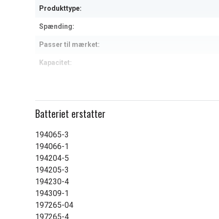
Produkttype:
Spænding:
Passer til mærket:
Kapacitet:
Læs om betydningen af egensk
Batteriet erstatter
194065-3
194066-1
194204-5
194205-3
194230-4
194309-1
197265-04
197265-4