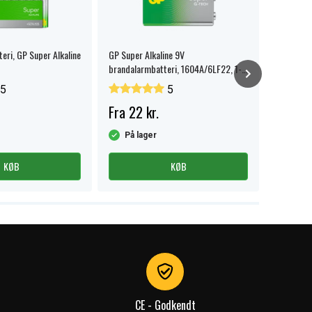
eri, GP Super Alkaline
GP Super Alkaline 9V
GP Super 
brandalarmbatteri, 1604A/6LF22, 1-
15A/LR6,
pak.
5
5
Fra 22 kr.
Fra 75 
På lager
På la
KØB
KØB
CE - Godkendt