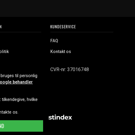
N
KUNDESERVICE
FAQ
litik
Kontakt os
CVR-nr: 37016748
bruges til personlig
oogle behandler
tilkendegive, hvilke
ontakte os.
ND