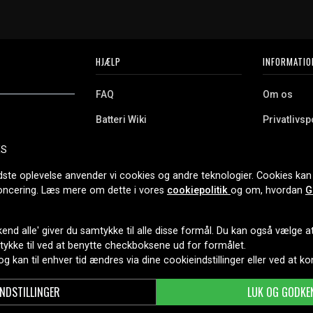
HJÆLP
INFORMATIO
FAQ
Om os
Batteri Wiki
Privatlivspo
Retur
Købsvilkår
ES
e. Vi tilbyder et
Erhvervskunde
Cookies
oldning og meget
dste oplevelse anvender vi cookies og andre teknologier. Cookies kan 
r nethandel siden
noncering. Læs mere om dette i vores
cookiepolitik
og om, hvordan
G
end alle' giver du samtykke til alle disse formål. Du kan også vælge at 
LEVERINGSMULIGHEDER
mtykke til ved at benytte checkboksene ud for formålet.
 og kan til enhver tid ændres via dine cookieindstillinger eller ved at k
INDSTILLINGER
LUK OG GODKE