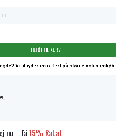
 Li
TILFØJ TIL KURV
ængde? Vi tilbyder en offert på større volumenkøb.
9,-
føj nu – få
15% Rabat