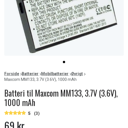
Item
item
1
0
of
Forside
Batterier
Mobilbatterier
Øvrigt
1
Maxcom MM133, 3.7V (3.6V), 1000 mAh
Batteri til Maxcom MM133, 3.7V (3.6V),
1000 mAh
5
(3)
69 kr.