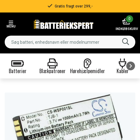
Gratis fragt over 299,-
Item
0
2
MENU
of
INDKØBSKURV
3
Batterier
Blækpatroner
Hørehjælpemidler
Kabler
Item
1
of
9