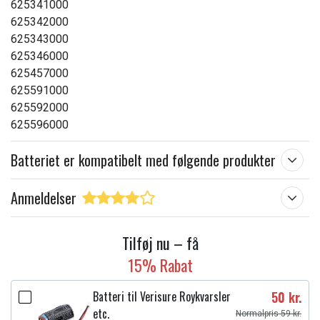
625341000
625342000
625343000
625346000
625457000
625591000
625592000
625596000
Batteriet er kompatibelt med følgende produkter
Anmeldelser
Tilføj nu – få
15% Rabat
Batteri til Verisure Roykvarsler
50 kr.
etc.
Normalpris 59 kr.