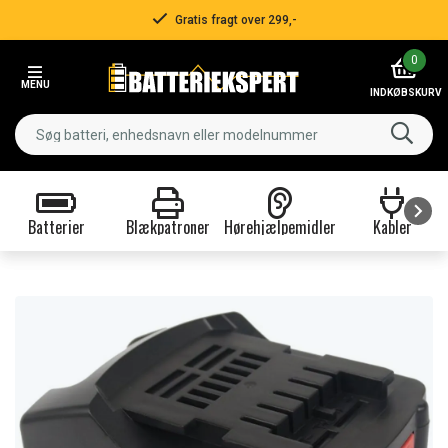
Gratis fragt over 299,-
Item
0
2
MENU
of
INDKØBSKURV
3
Batterier
Blækpatroner
Hørehjælpemidler
Kabler
Item
1
of
9