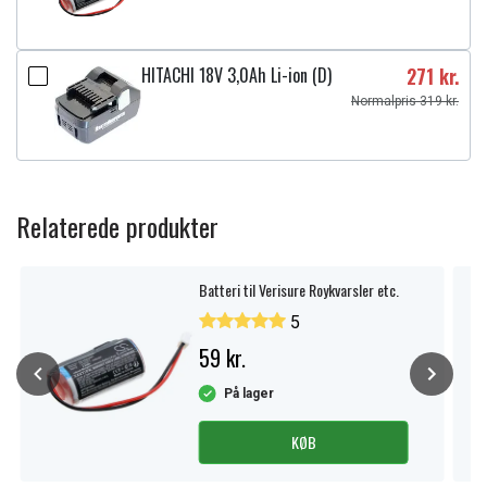
HITACHI 18V 3,0Ah Li-ion (D)
271 kr.
Normalpris 319 kr.
Relaterede produkter
Batteri til Verisure Roykvarsler etc.
5
59 kr.
På lager
KØB