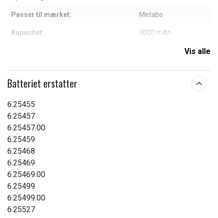
Passer til mærket:
Metabo
Kapacitet:
3000 mAh
Vis alle
Læs om betydningen af egenskaberne
Batteriet erstatter
6.25455
6.25457
6.25457.00
6.25459
6.25468
6.25469
6.25469.00
6.25499
6.25499.00
6.25527