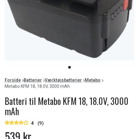
Item
item
1
0
of
Forside
Batterier
Værktøjsbatterier
Metabo
1
Metabo KFM 18, 18.0V, 3000 mAh
Batteri til Metabo KFM 18, 18.0V, 3000
mAh
4
(9)
539 kr.