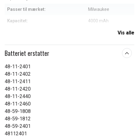
Passer til mærket:
Milwaukee
Kapacitet:
4000 mAh
Vis alle
Læs om betydningen af egenskaberne
Batteriet erstatter
48-11-2401
48-11-2402
48-11-2411
48-11-2420
48-11-2440
48-11-2460
48-59-1808
48-59-1812
48-59-2401
48112401