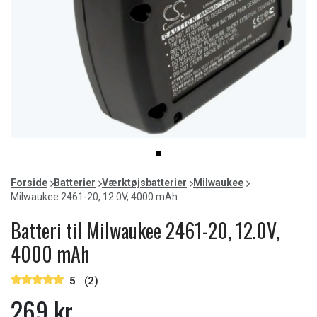
Item
item
1
0
of
Forside
Batterier
Værktøjsbatterier
Milwaukee
1
Milwaukee 2461-20, 12.0V, 4000 mAh
Batteri til Milwaukee 2461-20, 12.0V,
4000 mAh
5
(2)
269 kr.