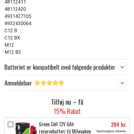
48112411
48112420
4931427105
4932430064
C12 B
C12 BX
M12
M12 B2
Batteriet er kompatibelt med følgende produkter
Anmeldelser
Tilføj nu – få
15% Rabat
Green Cell 12V 6Ah
284 kr.
reservebatteri til Milwaukee
Normalpris 334 kr.