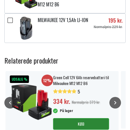
M12 M12 B6
MILWAUKEE 12V 1,5Ah LI-ION
195 kr.
Normalpris 229 kr.
Relaterede produkter
Green Cell 12V 6Ah reservebatteri til
UDSALG %
12%
Milwaukee M12 M12 B6
5
334 kr.
Normalpris 379 kr.
På lager
KØB