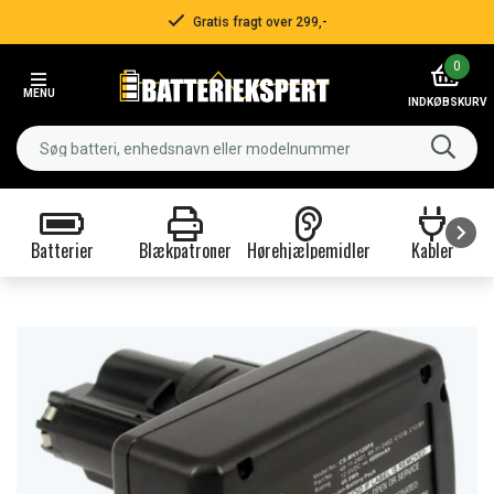
Gratis fragt over 299,-
Item
0
2
MENU
of
INDKØBSKURV
3
Batterier
Blækpatroner
Hørehjælpemidler
Kabler
Item
1
of
9