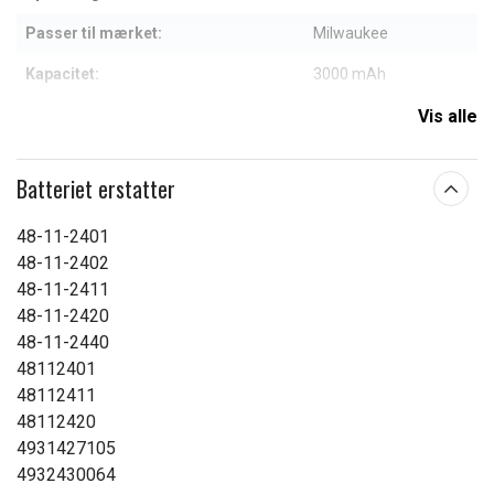
Passer til mærket:
Milwaukee
Kapacitet:
3000 mAh
Vis alle
Læs om betydningen af egenskaberne
Batteriet erstatter
48-11-2401
48-11-2402
48-11-2411
48-11-2420
48-11-2440
48112401
48112411
48112420
4931427105
4932430064