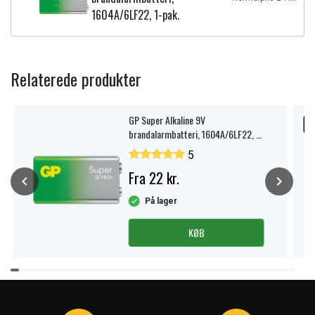
1604A/6LF22, 1-pak.
Relaterede produkter
GP Super Alkaline 9V
U
brandalarmbatteri, 1604A/6LF22, 1-
pak.
5
Fra 22 kr.
På lager
KØB
Item
1
of