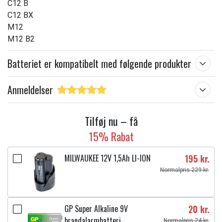
C12 B
C12 BX
M12
M12 B2
Batteriet er kompatibelt med følgende produkter
Anmeldelser
Tilføj nu – få
15% Rabat
MILWAUKEE 12V 1,5Ah LI-ION
195 kr.
Normalpris 229 kr.
GP Super Alkaline 9V
20 kr.
brandalarmbatteri,
Normalpris 24 kr.