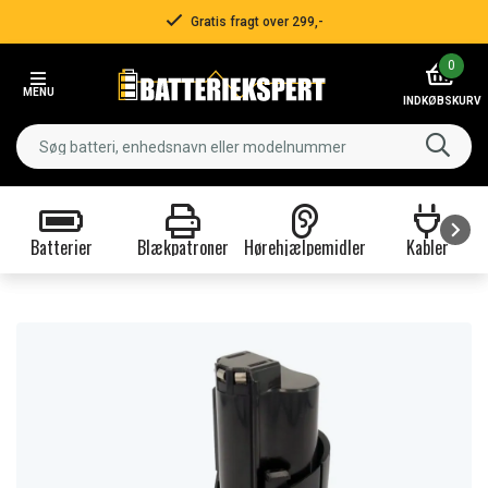
Gratis fragt over 299,-
Item
0
2
MENU
of
INDKØBSKURV
3
Batterier
Blækpatroner
Hørehjælpemidler
Kabler
Item
1
of
9