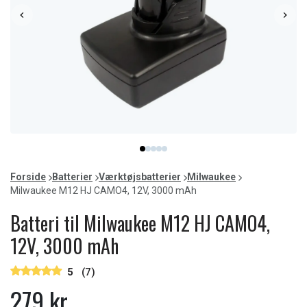
Item
item
item
item
item
item
1
0
1
2
3
4
of
Forside
Batterier
Værktøjsbatterier
Milwaukee
5
Milwaukee M12 HJ CAMO4, 12V, 3000 mAh
Batteri til Milwaukee M12 HJ CAMO4,
12V, 3000 mAh
5
(7)
279 kr.